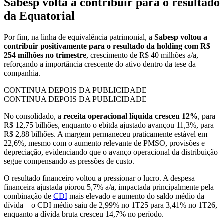
Sabesp volta a contribuir para o resultado
da Equatorial
Por fim, na linha de equivalência patrimonial, a
Sabesp voltou a
contribuir positivamente para o resultado da holding com R$
254 milhões no trimestre
, crescimento de R$ 40 milhões a/a,
reforçando a importância crescente do ativo dentro da tese da
companhia.
CONTINUA DEPOIS DA PUBLICIDADE
CONTINUA DEPOIS DA PUBLICIDADE
No consolidado, a
receita operacional líquida cresceu 12%
, para
R$ 12,75 bilhões, enquanto o ebitda ajustado avançou 11,3%, para
R$ 2,88 bilhões. A margem permaneceu praticamente estável em
22,6%, mesmo com o aumento relevante de PMSO, provisões e
depreciação, evidenciando que o avanço operacional da distribuição
segue compensando as pressões de custo.
O resultado financeiro voltou a pressionar o lucro. A despesa
financeira ajustada piorou 5,7% a/a, impactada principalmente pela
combinação de
CDI
mais elevado e aumento do saldo médio da
dívida – o CDI médio saiu de 2,99% no 1T25 para 3,41% no 1T26,
enquanto a dívida bruta cresceu 14,7% no período.