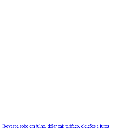
Ibovespa sobe em julho, dólar cai; tarifaço, eleições e juros