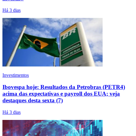
Há 3 dias
Investimentos
Ibovespa hoje: Resultados da Petrobras (PETR4)
acima das expectativas e payroll dos EUA; veja
destaques desta sexta (7)
Há 3 dias