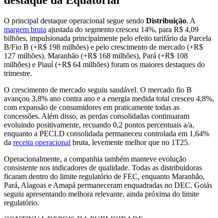
destaque da Equatorial
O principal destaque operacional segue sendo
Distribuição
. A
margem bruta
ajustada do segmento cresceu 14%, para R$ 4,09
bilhões, impulsionada principalmente pelo efeito tarifário da Parcela
B/Fio B (+R$ 198 milhões) e pelo crescimento de mercado (+R$
127 milhões). Maranhão (+R$ 168 milhões), Pará (+R$ 108
milhões) e Piauí (+R$ 64 milhões) foram os maiores destaques do
trimestre.
O crescimento de mercado seguiu saudável. O mercado fio B
avançou 3,8% ano contra ano e a energia medida total cresceu 4,8%,
com expansão de consumidores em praticamente todas as
concessões. Além disso, as perdas consolidadas continuaram
evoluindo positivamente, recuando 0,2 pontos percentuais a/a,
enquanto a PECLD consolidada permaneceu controlada em 1,64%
da
receita operacional
bruta, levemente melhor que no 1T25.
Operacionalmente, a companhia também manteve evolução
consistente nos indicadores de qualidade. Todas as distribuidoras
ficaram dentro do limite regulatório de FEC, enquanto Maranhão,
Pará, Alagoas e Amapá permaneceram enquadradas no DEC. Goiás
seguiu apresentando melhora relevante, ainda próxima do limite
regulatório.