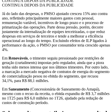
CONTINUA DEPOIS DA PUBLICIDADE
CONTINUA DEPOIS DA PUBLICIDADE
Já do lado das despesas, o PMSO ajustado cresceu 15% ano contra
ano, refletindo principalmente maiores gastos com pessoal,
remuneração variável, incentivos de longo prazo e o processo de
primarização das operações. Parte dessa pressão, porém, decorre
justamente da internalização de equipes terceirizadas, o que reduz
despesas em serviços de terceiros e tende a melhorar a eficiência
operacional ao longo do tempo. Excluindo efeitos de ILP ligados à
performance da ação, o PMSO por consumidor teria crescido apenas
4%.
Em
Renováveis
, o trimestre seguiu pressionado por restrições de
geração (curtailments) impostas pelo regulador, ainda que a piora
tenha sido menos intensa que nos últimos trimestres. Por outro lado,
a marcação a mercado negativa de contratos de energia do segmento
de comercialização pesou no ebitda do segmento, que recuou
34,1%, para R$ 88,1 milhões.
Em
Saneamento
(Concessionária de Saneamento do Amapá),
mesmo com o recuo da receita, o ebitda expandiu de R$ 3,7 milhões
no 1T25 para R$ 6,0 milhões no 1T26, ajudado pela redução de
custos de construção período.