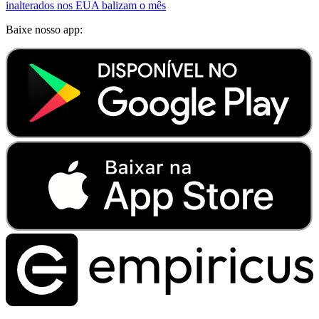
inalterados nos EUA balizam o mês
Baixe nosso app: