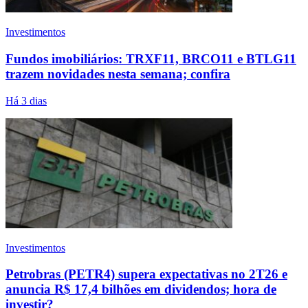
Investimentos
Fundos imobiliários: TRXF11, BRCO11 e BTLG11
trazem novidades nesta semana; confira
Há 3 dias
Investimentos
Petrobras (PETR4) supera expectativas no 2T26 e
anuncia R$ 17,4 bilhões em dividendos; hora de
investir?