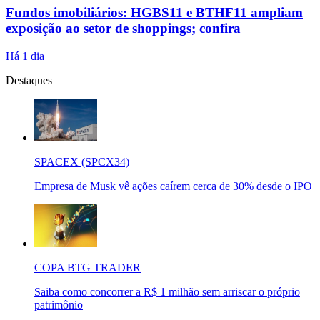
Fundos imobiliários: HGBS11 e BTHF11 ampliam
exposição ao setor de shoppings; confira
Há 1 dia
Destaques
SPACEX (SPCX34)
Empresa de Musk vê ações caírem cerca de 30% desde o IPO
COPA BTG TRADER
Saiba como concorrer a R$ 1 milhão sem arriscar o próprio
patrimônio