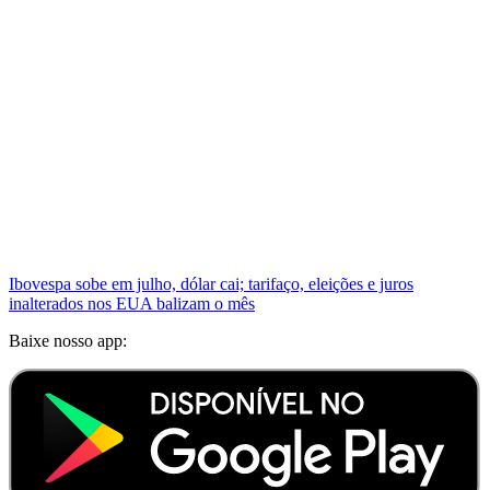
Ibovespa sobe em julho, dólar cai; tarifaço, eleições e juros
inalterados nos EUA balizam o mês
Baixe nosso app: