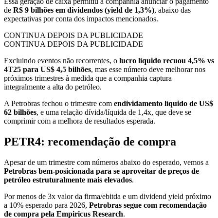
Essa geração de caixa permitiu à companhia anunciar o pagamento
de
R$ 9 bilhões em dividendos (yield de 1,3%)
, abaixo das
expectativas por conta dos impactos mencionados.
CONTINUA DEPOIS DA PUBLICIDADE
CONTINUA DEPOIS DA PUBLICIDADE
Excluindo eventos não recorrentes, o
lucro líquido recuou 4,5% vs
4T25 para US$ 4,5 bilhões
, mas esse número deve melhorar nos
próximos trimestres à medida que a companhia captura
integralmente a alta do petróleo.
A Petrobras fechou o trimestre com
endividamento líquido de US$
62 bilhões
, e uma relação dívida/líquida de 1,4x, que deve se
comprimir com a melhora de resultados esperada.
PETR4: recomendação de compra
Apesar de um trimestre com números abaixo do esperado, vemos a
Petrobras bem-posicionada para se aproveitar de preços de
petróleo estruturalmente mais elevados
.
Por menos de 3x valor da firma/ebitda e um dividend yield próximo
a 10% esperado para 2026,
Petrobras segue com recomendação
de compra pela Empiricus Research
.