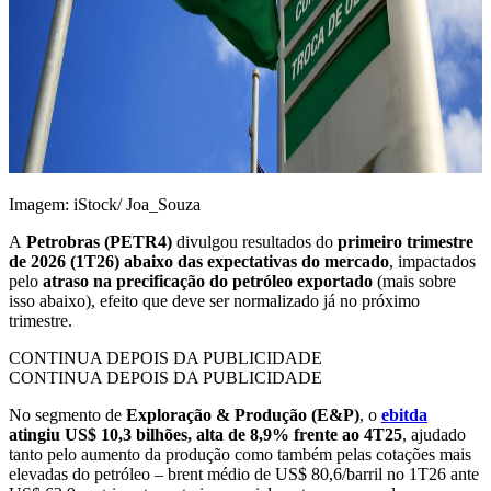
Imagem: iStock/ Joa_Souza
A
Petrobras (PETR4)
divulgou resultados do
primeiro trimestre
de 2026 (1T26)
abaixo das expectativas do mercado
, impactados
pelo
atraso na precificação do petróleo exportado
(mais sobre
isso abaixo), efeito que deve ser normalizado já no próximo
trimestre.
CONTINUA DEPOIS DA PUBLICIDADE
CONTINUA DEPOIS DA PUBLICIDADE
No segmento de
Exploração & Produção (E&P)
, o
ebitda
atingiu US$ 10,3 bilhões, alta de 8,9%
frente ao 4T25
, ajudado
tanto pelo aumento da produção como também pelas cotações mais
elevadas do petróleo – brent médio de US$ 80,6/barril no 1T26 ante