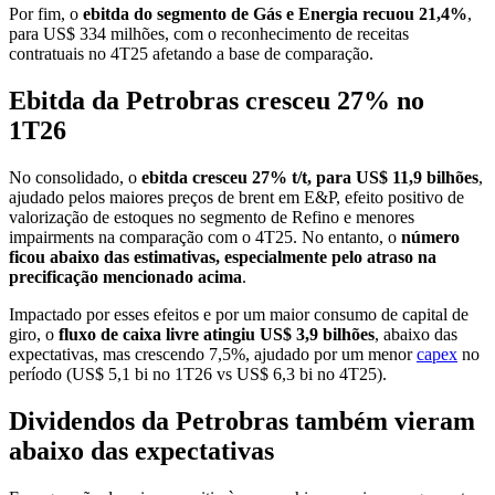
Por fim, o
ebitda do segmento de Gás e Energia recuou 21,4%
,
para US$ 334 milhões, com o reconhecimento de receitas
contratuais no 4T25 afetando a base de comparação.
Ebitda da Petrobras cresceu 27% no
1T26
No consolidado, o
ebitda cresceu 27% t/t, para US$ 11,9 bilhões
,
ajudado pelos maiores preços de brent em E&P, efeito positivo de
valorização de estoques no segmento de Refino e menores
impairments na comparação com o 4T25. No entanto, o
número
ficou abaixo das estimativas, especialmente pelo atraso na
precificação mencionado acima
.
Impactado por esses efeitos e por um maior consumo de capital de
giro, o
fluxo de caixa livre atingiu US$ 3,9 bilhões
, abaixo das
expectativas, mas crescendo 7,5%, ajudado por um menor
capex
no
período (US$ 5,1 bi no 1T26 vs US$ 6,3 bi no 4T25).
Dividendos da Petrobras também vieram
abaixo das expectativas