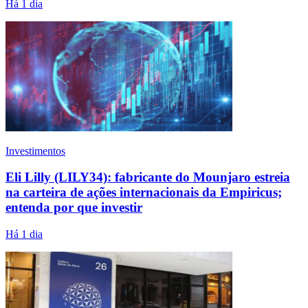
Há 1 dia
Investimentos
Eli Lilly (LILY34): fabricante do Mounjaro estreia
na carteira de ações internacionais da Empiricus;
entenda por que investir
Há 1 dia