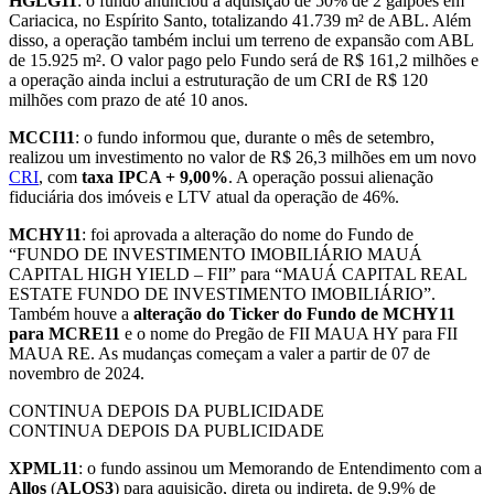
HGLG11
: o fundo anunciou a aquisição de 50% de 2 galpões em
Cariacica, no Espírito Santo, totalizando 41.739 m² de ABL. Além
disso, a operação também inclui um terreno de expansão com ABL
de 15.925 m². O valor pago pelo Fundo será de R$ 161,2 milhões e
a operação ainda inclui a estruturação de um CRI de R$ 120
milhões com prazo de até 10 anos.
MCCI11
: o fundo informou que, durante o mês de setembro,
realizou um investimento no valor de R$ 26,3 milhões em um novo
CRI
, com
taxa IPCA + 9,00%
. A operação possui alienação
fiduciária dos imóveis e LTV atual da operação de 46%.
MCHY11
: foi aprovada a alteração do nome do Fundo de
“FUNDO DE INVESTIMENTO IMOBILIÁRIO MAUÁ
CAPITAL HIGH YIELD – FII” para “MAUÁ CAPITAL REAL
ESTATE FUNDO DE INVESTIMENTO IMOBILIÁRIO”.
Também houve a
alteração do Ticker do Fundo de MCHY11
para MCRE11
e o nome do Pregão de FII MAUA HY para FII
MAUA RE. As mudanças começam a valer a partir de 07 de
novembro de 2024.
CONTINUA DEPOIS DA PUBLICIDADE
CONTINUA DEPOIS DA PUBLICIDADE
XPML11
: o fundo assinou um Memorando de Entendimento com a
Allos
(
ALOS3
) para aquisição, direta ou indireta, de 9,9% de