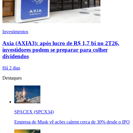
Investimentos
Axia (AXIA3): após lucro de R$ 1,7 bi no 2T26,
investidores podem se preparar para colher
dividendos
Há 2 dias
Destaques
SPACEX (SPCX34)
Empresa de Musk vê ações caírem cerca de 30% desde o IPO