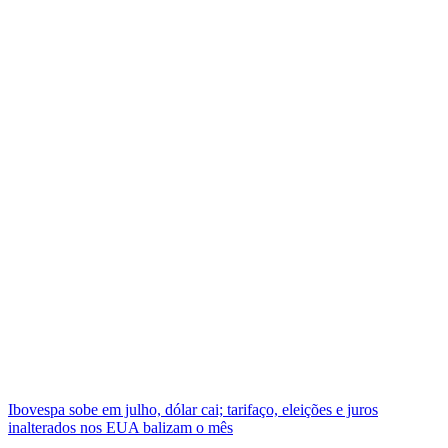
Ibovespa sobe em julho, dólar cai; tarifaço, eleições e juros
inalterados nos EUA balizam o mês