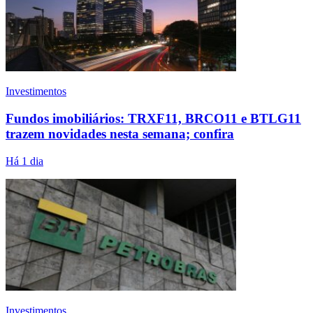
Investimentos
Fundos imobiliários: TRXF11, BRCO11 e BTLG11
trazem novidades nesta semana; confira
Há 1 dia
Investimentos