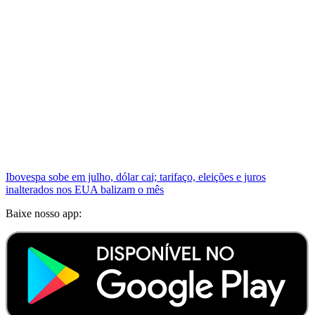
Ibovespa sobe em julho, dólar cai; tarifaço, eleições e juros
inalterados nos EUA balizam o mês
Baixe nosso app: