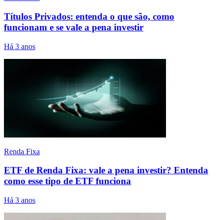
Títulos Privados: entenda o que são, como
funcionam e se vale a pena investir
Há 3 anos
Renda Fixa
ETF de Renda Fixa: vale a pena investir? Entenda
como esse tipo de ETF funciona
Há 3 anos