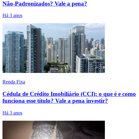
Não-Padronizados? Vale a pena?
Há 3 anos
Renda Fixa
Cédula de Crédito Imobiliário (CCI): o que é e como
funciona esse título? Vale a pena investir?
Há 3 anos