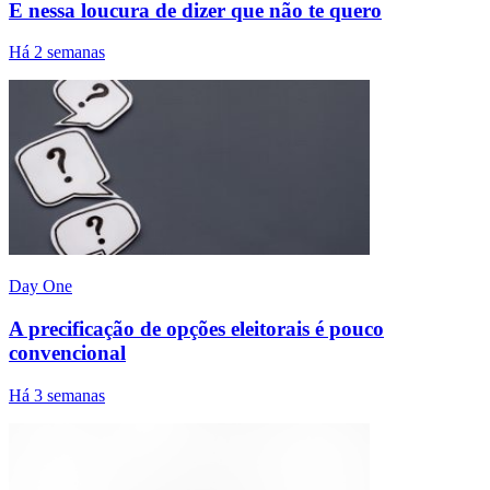
E nessa loucura de dizer que não te quero
Há 2 semanas
Day One
A precificação de opções eleitorais é pouco
convencional
Há 3 semanas