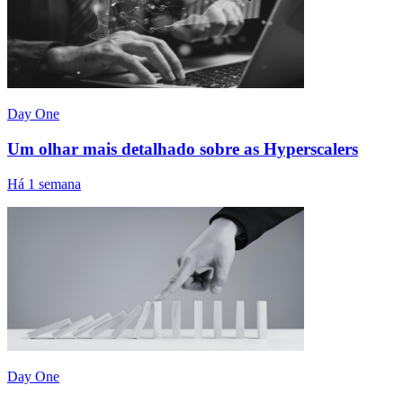
Day One
Um olhar mais detalhado sobre as Hyperscalers
Há 1 semana
Day One