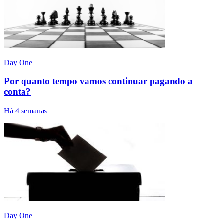
Day One
Por quanto tempo vamos continuar pagando a
conta?
Há 4 semanas
Day One