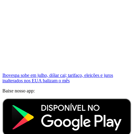
Ibovespa sobe em julho, dólar cai; tarifaço, eleições e juros
inalterados nos EUA balizam o mês
Baixe nosso app: