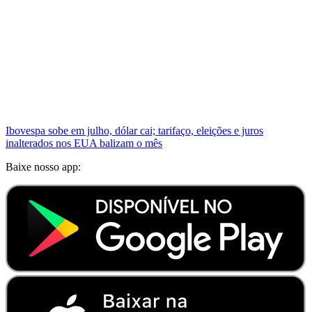
Ibovespa sobe em julho, dólar cai; tarifaço, eleições e juros
inalterados nos EUA balizam o mês
Baixe nosso app: