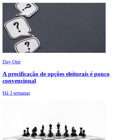
Day One
A precificação de opções eleitorais é pouco
convencional
Há 3 semanas