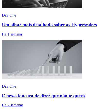
Day One
Um olhar mais detalhado sobre as Hyperscalers
Há 1 semana
Day One
E nessa loucura de dizer que não te quero
Há 2 semanas