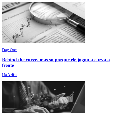
Day One
Behind the curve, mas só porque ele jogou a curva à
frente
Há 3 dias