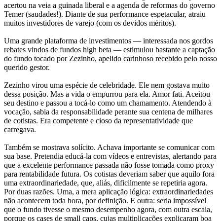
acertou na veia a guinada liberal e a agenda de reformas do governo
Temer (saudades!). Diante de sua performance espetacular, atraiu
muitos investidores de varejo (com os devidos méritos).
Uma grande plataforma de investimentos — interessada nos gordos
rebates vindos de fundos high beta — estimulou bastante a captação
do fundo tocado por Zezinho, apelido carinhoso recebido pelo nosso
querido gestor.
Zezinho virou uma espécie de celebridade. Ele nem gostava muito
dessa posição. Mas a vida o empurrou para ela. Amor fati. Aceitou
seu destino e passou a tocá-lo como um chamamento. Atendendo à
vocação, sabia da responsabilidade perante sua centena de milhares
de cotistas. Era competente e cioso da representatividade que
carregava.
Também se mostrava solícito. Achava importante se comunicar com
sua base. Pretendia educá-la com vídeos e entrevistas, alertando para
que a excelente performance passada não fosse tomada como proxy
para rentabilidade futura. Os cotistas deveriam saber que aquilo fora
uma extraordinariedade, que, aliás, dificilmente se repetiria agora.
Por duas razões. Uma, a mera aplicação lógica: extraordinariedades
não acontecem toda hora, por definição. E outra: seria impossível
que o fundo tivesse o mesmo desempenho agora, com outra escala,
porque os cases de small caps, cujas multiplicações explicaram boa