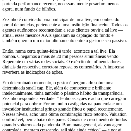
parte da performance recente, necessariamente pesariam menos
agora, num fundo de bilhões.
Zezinho é convidado para participar de uma live, em conhecido
portal de notícias, pertencente a uma instituição financeira. Todos os
agentes autônomos recomendam a seus clientes ouvir a tal live —
afinal, esses mesmos AAIs ajudaram na captação do fundo e
também querem um maior alinhamento entre o gestor e seu passivo.
Então, numa certa quinta-feira à tarde, acontece a tal live. Ela
bomba. Chegamos a mais de 20 mil pessoas simultâneas vendo.
Repercute em várias redes sociais. O exército de influenciadores
digitais da respectiva corretora reposta os comentários. A imprensa
reverbera as indicações de ações.
Em determinado momento, o gestor é perguntado sobre uma
determinada small cap. Ele, além de competente e brilhante
intelectualmente, tinha também o péssimo hábito da transparência.
Zezinho responde a verdade. “Tenho as ações e acho que carregam
potencial para dobrar. Foram muito castigadas na pandemia e um
investidor institucional gringo grande fritou o papel recentemente.
Nesses níveis, acho uma ótima combinação risco-retorno. Valuation
confortável, bem abaixo dos pares. Canais de crescimento definidos
quando voltarmos da pandemia. Bom management, alavancagem
controlada, margem crescendo, sell side ainda cético” — e por aí