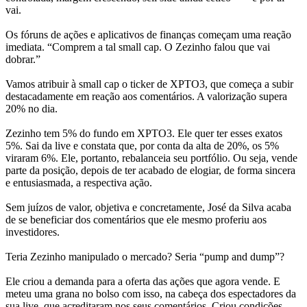
vai.
Os fóruns de ações e aplicativos de finanças começam uma reação
imediata. “Comprem a tal small cap. O Zezinho falou que vai
dobrar.”
Vamos atribuir à small cap o ticker de XPTO3, que começa a subir
destacadamente em reação aos comentários. A valorização supera
20% no dia.
Zezinho tem 5% do fundo em XPTO3. Ele quer ter esses exatos
5%. Sai da live e constata que, por conta da alta de 20%, os 5%
viraram 6%. Ele, portanto, rebalanceia seu portfólio. Ou seja, vende
parte da posição, depois de ter acabado de elogiar, de forma sincera
e entusiasmada, a respectiva ação.
Sem juízos de valor, objetiva e concretamente, José da Silva acaba
de se beneficiar dos comentários que ele mesmo proferiu aos
investidores.
Teria Zezinho manipulado o mercado? Seria “pump and dump”?
Ele criou a demanda para a oferta das ações que agora vende. E
meteu uma grana no bolso com isso, na cabeça dos espectadores da
sua live, que acreditaram nos seus comentários. Criou condições