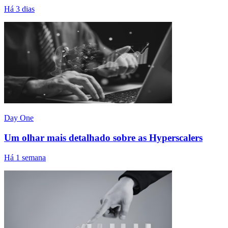
Há 3 dias
Day One
Um olhar mais detalhado sobre as Hyperscalers
Há 1 semana