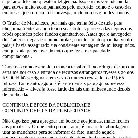
superar o deles no quesito inteligência. Isso é mais verdade ainda
para ativos muito acompanhados pelo mercado, como é o caso das
empresas que compõem o Ibovespa, incluindo os grandes bancos.
O Trader de Manchetes, por mais que tenha feito de tudo para
chegar na frente, acabou tendo suas ordens processadas depois dos
robôs operados pelos fundos quantitativos. Antes que o navegador
do Trader carregasse o home broker, o maior fundo quantitativo do
país já havia assegurado sua consistente vantagem de milissegundos,
conquistada pelos investimentos que fez em capacidade
computacional.
Tomemos como exemplo a manchete sobre fluxo gringo: é claro que
seria melhor caso a entrada de recursos estrangeiros tivesse sido dos
R$ 90 bilhões originais, em vez do número revisado, de R$ 65
bilhões. Entretanto, agora já é tarde demais para agir sobre essa
informação – talvez já fosse tarde demais um milissegundo depois
de publicada.
CONTINUA DEPOIS DA PUBLICIDADE
CONTINUA DEPOIS DA PUBLICIDADE
Não digo isso para apregoar um boicote aos jornais, muito menos
aos jornalistas. O que tento propor, aqui, é uma outra abordagem:
usar as manchetes para se informar de fato, usando aquele
conhecimento para expandir seu entendimento da conjuntura e dos