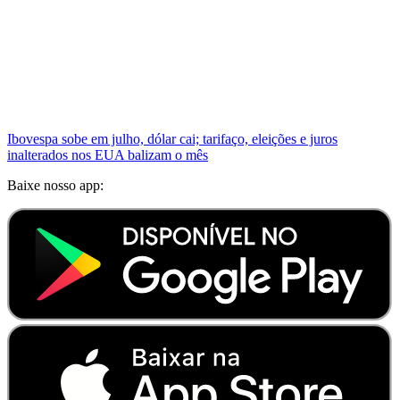
Ibovespa sobe em julho, dólar cai; tarifaço, eleições e juros
inalterados nos EUA balizam o mês
Baixe nosso app: