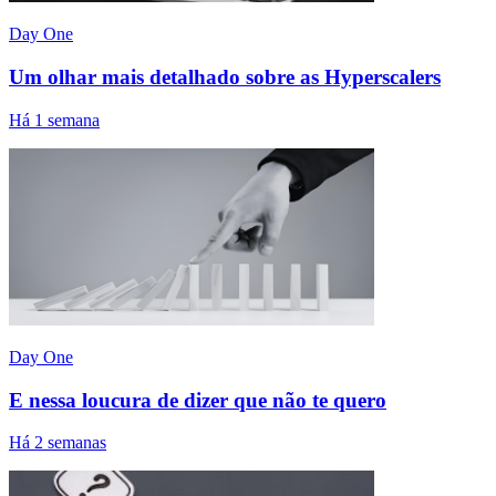
Day One
Um olhar mais detalhado sobre as Hyperscalers
Há 1 semana
Day One
E nessa loucura de dizer que não te quero
Há 2 semanas