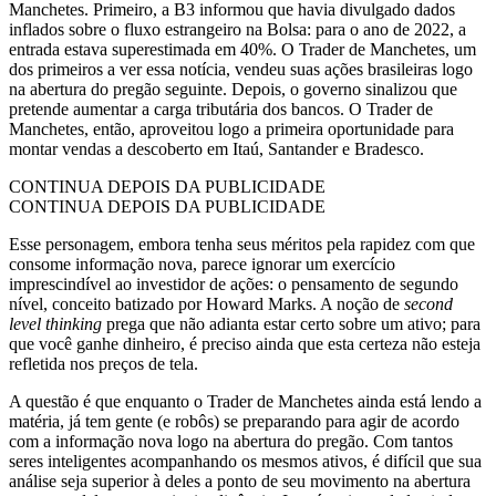
Manchetes. Primeiro, a B3 informou que havia divulgado dados
inflados sobre o fluxo estrangeiro na Bolsa: para o ano de 2022, a
entrada estava superestimada em 40%. O Trader de Manchetes, um
dos primeiros a ver essa notícia, vendeu suas ações brasileiras logo
na abertura do pregão seguinte. Depois, o governo sinalizou que
pretende aumentar a carga tributária dos bancos. O Trader de
Manchetes, então, aproveitou logo a primeira oportunidade para
montar vendas a descoberto em Itaú, Santander e Bradesco.
CONTINUA DEPOIS DA PUBLICIDADE
CONTINUA DEPOIS DA PUBLICIDADE
Esse personagem, embora tenha seus méritos pela rapidez com que
consome informação nova, parece ignorar um exercício
imprescindível ao investidor de ações: o pensamento de segundo
nível, conceito batizado por Howard Marks. A noção de
second
level thinking
prega que não adianta estar certo sobre um ativo; para
que você ganhe dinheiro, é preciso ainda que esta certeza não esteja
refletida nos preços de tela.
A questão é que enquanto o Trader de Manchetes ainda está lendo a
matéria, já tem gente (e robôs) se preparando para agir de acordo
com a informação nova logo na abertura do pregão. Com tantos
seres inteligentes acompanhando os mesmos ativos, é difícil que sua
análise seja superior à deles a ponto de seu movimento na abertura