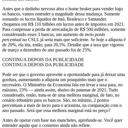
Antes que o dedinho nervoso abra o home broker para vender logo
os bancos, vamos entender a magnitude dessa mudança. Somente
somando os lucros líquidos de Itaú, Bradesco e Santander,
chegamos em R$ 110 bilhões em lucros antes de impostos em 2021.
Para compensar a perda de arrecadação de R$ 500 milhões, somente
considerando esses 3 bancos, um aumento de
meio ponto
percentual
no CSLL já seria mais que suficiente. Se hoje a alíquota é
de 20%, ela iria, então, para 20,5%. Detalhe que a taxa que vigorou
de março a dezembro do ano passado foi de 25%.
CONTINUA DEPOIS DA PUBLICIDADE
CONTINUA DEPOIS DA PUBLICIDADE
Pode ser que o governo aproveite a oportunidade para já deixar uma
gordura, aumentando a alíquota um pouquinho mais que o
necessário. O Ministério da Economia fala em levar a taxa para, no
máximo, 23% — ainda assim, abaixo do patamar de 2021. Tudo
considerado, então, trata-se de uma melhora marginal, de fato, no
cenário tributário para os bancos. São, no mínimo, 2 pontos
percentuais a mais de lucro para o acionista, na comparação com o
ano passado. Será que essa melhora marginal está no preço?
Antes de operar com base nas manchetes, aprofunde-se. Você quer
entender aquilo que o consenso ainda não reflete.