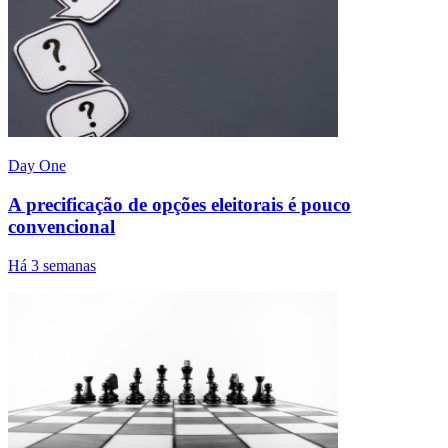
Day One
A precificação de opções eleitorais é pouco
convencional
Há 3 semanas