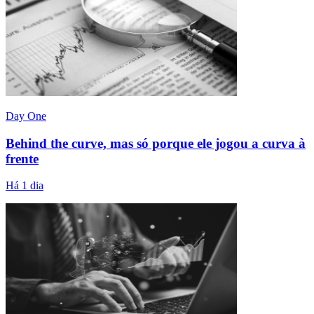
Day One
Behind the curve, mas só porque ele jogou a curva à
frente
Há 1 dia