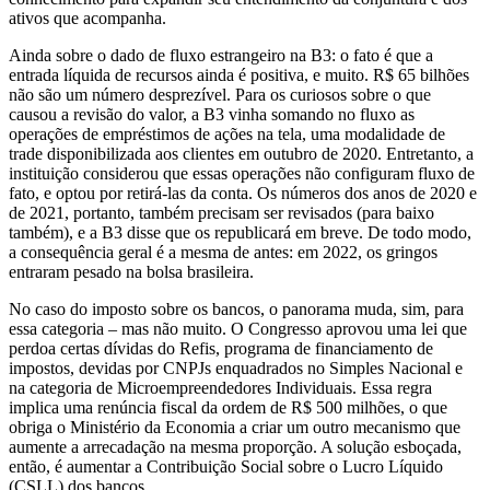
ativos que acompanha.
Ainda sobre o dado de fluxo estrangeiro na B3: o fato é que a
entrada líquida de recursos ainda é positiva, e muito. R$ 65 bilhões
não são um número desprezível. Para os curiosos sobre o que
causou a revisão do valor, a B3 vinha somando no fluxo as
operações de empréstimos de ações na tela, uma modalidade de
trade disponibilizada aos clientes em outubro de 2020. Entretanto, a
instituição considerou que essas operações não configuram fluxo de
fato, e optou por retirá-las da conta. Os números dos anos de 2020 e
de 2021, portanto, também precisam ser revisados (para baixo
também), e a B3 disse que os republicará em breve. De todo modo,
a consequência geral é a mesma de antes: em 2022, os gringos
entraram pesado na bolsa brasileira.
No caso do imposto sobre os bancos, o panorama muda, sim, para
essa categoria – mas não muito. O Congresso aprovou uma lei que
perdoa certas dívidas do Refis, programa de financiamento de
impostos, devidas por CNPJs enquadrados no Simples Nacional e
na categoria de Microempreendedores Individuais. Essa regra
implica uma renúncia fiscal da ordem de R$ 500 milhões, o que
obriga o Ministério da Economia a criar um outro mecanismo que
aumente a arrecadação na mesma proporção. A solução esboçada,
então, é aumentar a Contribuição Social sobre o Lucro Líquido
(CSLL) dos bancos.