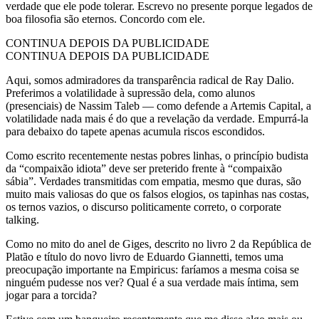
verdade que ele pode tolerar. Escrevo no presente porque legados de
boa filosofia são eternos. Concordo com ele.
CONTINUA DEPOIS DA PUBLICIDADE
CONTINUA DEPOIS DA PUBLICIDADE
Aqui, somos admiradores da transparência radical de Ray Dalio.
Preferimos a volatilidade à supressão dela, como alunos
(presenciais) de Nassim Taleb — como defende a Artemis Capital, a
volatilidade nada mais é do que a revelação da verdade. Empurrá-la
para debaixo do tapete apenas acumula riscos escondidos.
Como escrito recentemente nestas pobres linhas, o princípio budista
da “compaixão idiota” deve ser preterido frente à “compaixão
sábia”. Verdades transmitidas com empatia, mesmo que duras, são
muito mais valiosas do que os falsos elogios, os tapinhas nas costas,
os ternos vazios, o discurso politicamente correto, o corporate
talking.
Como no mito do anel de Giges, descrito no livro 2 da República de
Platão e título do novo livro de Eduardo Giannetti, temos uma
preocupação importante na Empiricus: faríamos a mesma coisa se
ninguém pudesse nos ver? Qual é a sua verdade mais íntima, sem
jogar para a torcida?