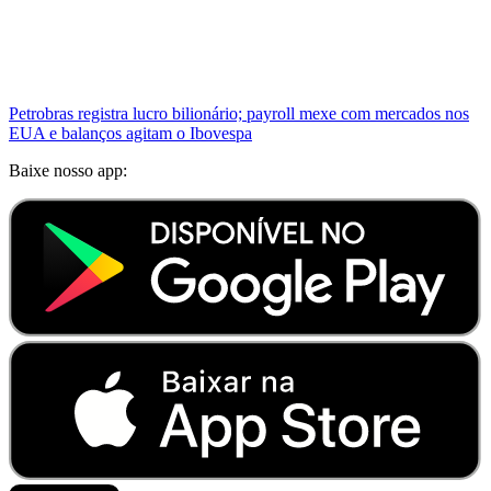
Petrobras registra lucro bilionário; payroll mexe com mercados nos
EUA e balanços agitam o Ibovespa
Baixe nosso app: