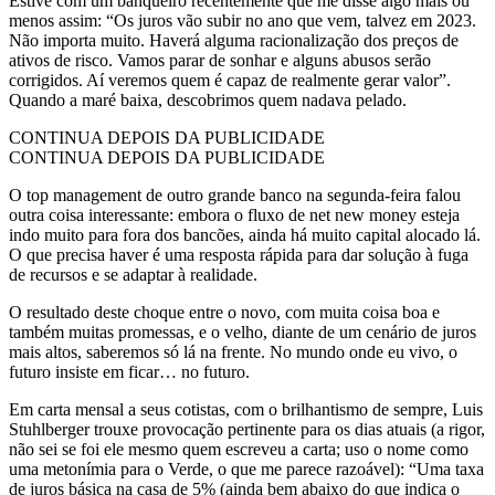
Estive com um banqueiro recentemente que me disse algo mais ou
menos assim: “Os juros vão subir no ano que vem, talvez em 2023.
Não importa muito. Haverá alguma racionalização dos preços de
ativos de risco. Vamos parar de sonhar e alguns abusos serão
corrigidos. Aí veremos quem é capaz de realmente gerar valor”.
Quando a maré baixa, descobrimos quem nadava pelado.
CONTINUA DEPOIS DA PUBLICIDADE
CONTINUA DEPOIS DA PUBLICIDADE
O top management de outro grande banco na segunda-feira falou
outra coisa interessante: embora o fluxo de net new money esteja
indo muito para fora dos bancões, ainda há muito capital alocado lá.
O que precisa haver é uma resposta rápida para dar solução à fuga
de recursos e se adaptar à realidade.
O resultado deste choque entre o novo, com muita coisa boa e
também muitas promessas, e o velho, diante de um cenário de juros
mais altos, saberemos só lá na frente. No mundo onde eu vivo, o
futuro insiste em ficar… no futuro.
Em carta mensal a seus cotistas, com o brilhantismo de sempre, Luis
Stuhlberger trouxe provocação pertinente para os dias atuais (a rigor,
não sei se foi ele mesmo quem escreveu a carta; uso o nome como
uma metonímia para o Verde, o que me parece razoável): “Uma taxa
de juros básica na casa de 5% (ainda bem abaixo do que indica o