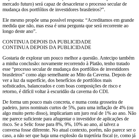
mercado futuro) será capaz de desacelerar o processo secular de
mudança dos portfólios de investidores brasileiros?”.
Ele mesmo propõe uma possível resposta: “Acreditamos em grande
medida que não, mas essa é uma pergunta que será recorrente ao
longo deste ano”.
CONTINUA DEPOIS DA PUBLICIDADE
CONTINUA DEPOIS DA PUBLICIDADE
Gostaria de explorar um pouco melhor a questão. Antecipo também
a minha conclusão: novamente recorrendo à Platão, tenho tratado
esse “processo secular de mudança dos portfólios de investidores
brasileiros” como algo semelhante ao Mito da Caverna. Depois de
ver a luz da superfície, dos benefícios de portfólios mais
sofisticados, balanceados e com boas composições de risco e
retorno, é difícil voltar à escuridão da caverna do CDI.
De forma um pouco mais concreta, e numa conta grosseira de
padeiro, juros nominais curtos de 5%, para uma inflação de 4% (ou
algo muito perto disso), implicariam um juro real de 1% ao ano. Não
me parece suficiente para afugentar o investidor de aplicações de
risco. Se a Selic fosse para 8%, 9%, 10% ao ano, aí talvez a
conversa fosse diferente. No atual contexto, porém, não parece ser o
caso, a não ser que haja uma explosão da trajetória fiscal (e, como já