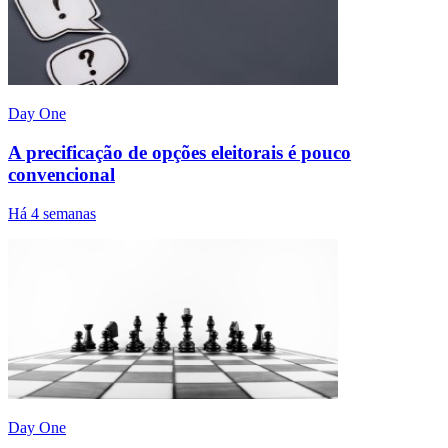
Day One
A precificação de opções eleitorais é pouco
convencional
Há 4 semanas
Day One