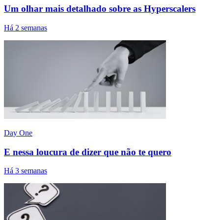
Um olhar mais detalhado sobre as Hyperscalers
Há 2 semanas
Day One
E nessa loucura de dizer que não te quero
Há 3 semanas