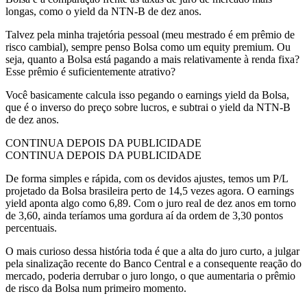
longas, como o yield da NTN-B de dez anos.
Talvez pela minha trajetória pessoal (meu mestrado é em prêmio de
risco cambial), sempre penso Bolsa como um equity premium. Ou
seja, quanto a Bolsa está pagando a mais relativamente à renda fixa?
Esse prêmio é suficientemente atrativo?
Você basicamente calcula isso pegando o earnings yield da Bolsa,
que é o inverso do preço sobre lucros, e subtrai o yield da NTN-B
de dez anos.
CONTINUA DEPOIS DA PUBLICIDADE
CONTINUA DEPOIS DA PUBLICIDADE
De forma simples e rápida, com os devidos ajustes, temos um P/L
projetado da Bolsa brasileira perto de 14,5 vezes agora. O earnings
yield aponta algo como 6,89. Com o juro real de dez anos em torno
de 3,60, ainda teríamos uma gordura aí da ordem de 3,30 pontos
percentuais.
O mais curioso dessa história toda é que a alta do juro curto, a julgar
pela sinalização recente do Banco Central e a consequente reação do
mercado, poderia derrubar o juro longo, o que aumentaria o prêmio
de risco da Bolsa num primeiro momento.