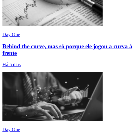
Day One
Behind the curve, mas só porque ele jogou a curva à
frente
Há 5 dias
Day One