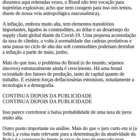
dissemos aqui reiteradas vezes, o Brasil não tem vocação para
trajetórias explosivas; acho que nem coragem para isso nós temos,
diante de nossa veia antropofágica macunaímica).
A inflação, embora muito alta, tem elementos transitórios
importantes, ligados às commodities, ao dólar e ao desarranjo do
supply chain global diante da Covid-19. Uma pequena acomodação
da taxa de câmbio, a volta à normalidade das cadeias produtivas e
uma pausa no ciclo de alta das soft commodities poderiam derrubar
a inflação a partir de maio, junho.
Mais do que isso, o problema do Brasil (e do mundo, sejamos
sinceros) estruturalmente ainda é crescimento. Há uma brutal
ociosidade dos fatores de produção, tanto de capital quanto de
trabalho. E existem forças deflacionárias estruturais, notadamente a
tecnologia e a demografia.
CONTINUA DEPOIS DA PUBLICIDADE
CONTINUA DEPOIS DA PUBLICIDADE
Isso parece corroborar a baixa probabilidade de uma taxa de juros
muito alta.
Outro ponto importante na análise. Mais do que o juro curto em si (a
Selic), a coisa mais relevante para a determinação da atratividade da
Bolsa é a comparação frente às taxas de juro de mercado mais