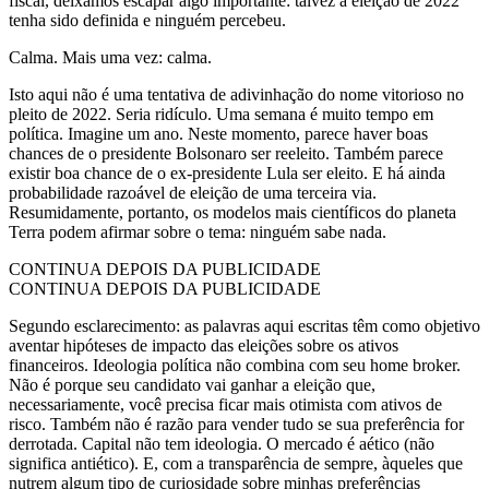
fiscal, deixamos escapar algo importante: talvez a eleição de 2022
tenha sido definida e ninguém percebeu.
Calma. Mais uma vez: calma.
Isto aqui não é uma tentativa de adivinhação do nome vitorioso no
pleito de 2022. Seria ridículo. Uma semana é muito tempo em
política. Imagine um ano. Neste momento, parece haver boas
chances de o presidente Bolsonaro ser reeleito. Também parece
existir boa chance de o ex-presidente Lula ser eleito. E há ainda
probabilidade razoável de eleição de uma terceira via.
Resumidamente, portanto, os modelos mais científicos do planeta
Terra podem afirmar sobre o tema: ninguém sabe nada.
CONTINUA DEPOIS DA PUBLICIDADE
CONTINUA DEPOIS DA PUBLICIDADE
Segundo esclarecimento: as palavras aqui escritas têm como objetivo
aventar hipóteses de impacto das eleições sobre os ativos
financeiros. Ideologia política não combina com seu home broker.
Não é porque seu candidato vai ganhar a eleição que,
necessariamente, você precisa ficar mais otimista com ativos de
risco. Também não é razão para vender tudo se sua preferência for
derrotada. Capital não tem ideologia. O mercado é aético (não
significa antiético). E, com a transparência de sempre, àqueles que
nutrem algum tipo de curiosidade sobre minhas preferências