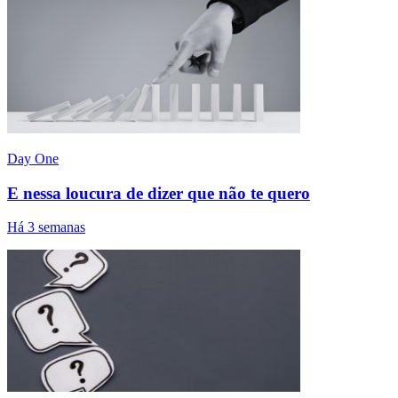
Day One
E nessa loucura de dizer que não te quero
Há 3 semanas