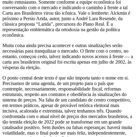
muito entusiasmo. Somente conforme a equipe econômica foi
conversando com o mercado e indicando o caminho à frente a tal
Carta aos Brasileiros virou tão icônica. Vale o lembrete: Alckmin é
próximo a Persio Arida, autor, junto a André Lara Resende, da
clássica proposta “Larida”, precursora do Plano Real. É a
representação emblemática da ortodoxia na gestão da política
econômica.
Muita coisa ainda precisa acontecer e outras sinalizações serão
necessárias para tranquilizar o mercado. O flerte com o centro, no
entanto, começou cedo, talvez indicando novos acenos à frente — a
carta aos brasileiros original foi escrita apenas em julho de 2002, às
vésperas da eleição.
O ponto central deste texto é que não importa tanto o nome em si.
Precisamos de uma agenda, de um projeto para o país que
contemple, necessariamente, responsabilidade fiscal, reformas
estruturais, respeito aos contratos e obediência às sinalizações do
sistema de preços. Na falta de um candidato de centro competitivo,
em termos práticos, apesar de provável retórica eleitoral mais
incisiva, acalorada e extremista, talvez tenhamos três. Quando
confrontada com o atual nível de preços dos mercados brasileiros, a
tão temida eleição de 2022 pode se transformar em um grande
catalisador positivo. Sem ilusões ou falsas esperanças: haverá muita
volatilidade, mas o final pode ser mais feliz, independentemente,