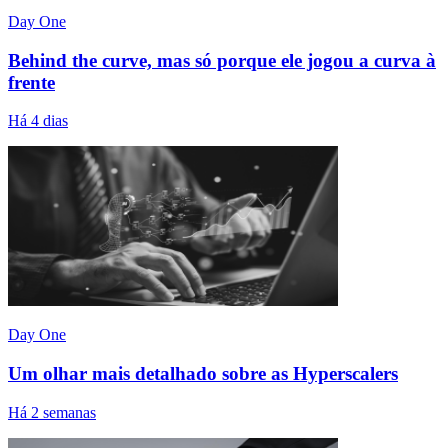
Day One
Behind the curve, mas só porque ele jogou a curva à
frente
Há 4 dias
Day One
Um olhar mais detalhado sobre as Hyperscalers
Há 2 semanas