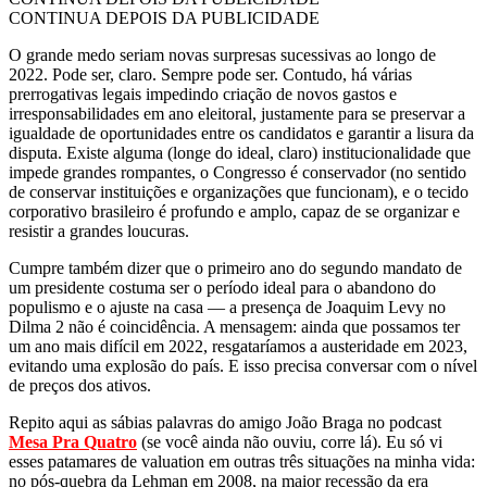
CONTINUA DEPOIS DA PUBLICIDADE
O grande medo seriam novas surpresas sucessivas ao longo de
2022. Pode ser, claro. Sempre pode ser. Contudo, há várias
prerrogativas legais impedindo criação de novos gastos e
irresponsabilidades em ano eleitoral, justamente para se preservar a
igualdade de oportunidades entre os candidatos e garantir a lisura da
disputa. Existe alguma (longe do ideal, claro) institucionalidade que
impede grandes rompantes, o Congresso é conservador (no sentido
de conservar instituições e organizações que funcionam), e o tecido
corporativo brasileiro é profundo e amplo, capaz de se organizar e
resistir a grandes loucuras.
Cumpre também dizer que o primeiro ano do segundo mandato de
um presidente costuma ser o período ideal para o abandono do
populismo e o ajuste na casa — a presença de Joaquim Levy no
Dilma 2 não é coincidência. A mensagem: ainda que possamos ter
um ano mais difícil em 2022, resgataríamos a austeridade em 2023,
evitando uma explosão do país. E isso precisa conversar com o nível
de preços dos ativos.
Repito aqui as sábias palavras do amigo João Braga no podcast
Mesa Pra Quatro
(se você ainda não ouviu, corre lá). Eu só vi
esses patamares de valuation em outras três situações na minha vida:
no pós-quebra da Lehman em 2008, na maior recessão da era