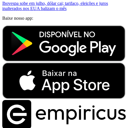
Ibovespa sobe em julho, dólar cai; tarifaço, eleições e juros
inalterados nos EUA balizam o mês
Baixe nosso app: