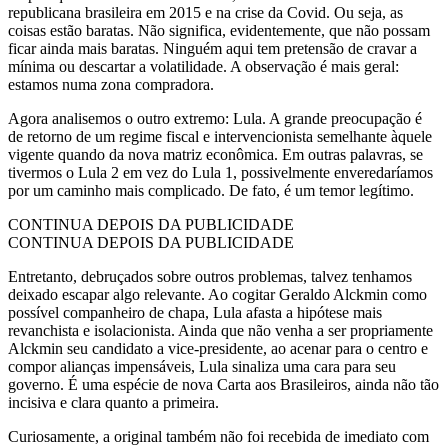
republicana brasileira em 2015 e na crise da Covid. Ou seja, as
coisas estão baratas. Não significa, evidentemente, que não possam
ficar ainda mais baratas. Ninguém aqui tem pretensão de cravar a
mínima ou descartar a volatilidade. A observação é mais geral:
estamos numa zona compradora.
Agora analisemos o outro extremo: Lula. A grande preocupação é
de retorno de um regime fiscal e intervencionista semelhante àquele
vigente quando da nova matriz econômica. Em outras palavras, se
tivermos o Lula 2 em vez do Lula 1, possivelmente enveredaríamos
por um caminho mais complicado. De fato, é um temor legítimo.
CONTINUA DEPOIS DA PUBLICIDADE
CONTINUA DEPOIS DA PUBLICIDADE
Entretanto, debruçados sobre outros problemas, talvez tenhamos
deixado escapar algo relevante. Ao cogitar Geraldo Alckmin como
possível companheiro de chapa, Lula afasta a hipótese mais
revanchista e isolacionista. Ainda que não venha a ser propriamente
Alckmin seu candidato a vice-presidente, ao acenar para o centro e
compor alianças impensáveis, Lula sinaliza uma cara para seu
governo. É uma espécie de nova Carta aos Brasileiros, ainda não tão
incisiva e clara quanto a primeira.
Curiosamente, a original também não foi recebida de imediato com