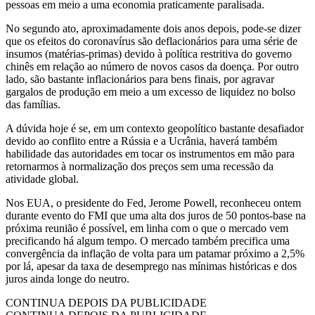
pessoas em meio a uma economia praticamente paralisada.
No segundo ato, aproximadamente dois anos depois, pode-se dizer
que os efeitos do coronavírus são deflacionários para uma série de
insumos (matérias-primas) devido à política restritiva do governo
chinês em relação ao número de novos casos da doença. Por outro
lado, são bastante inflacionários para bens finais, por agravar
gargalos de produção em meio a um excesso de liquidez no bolso
das famílias.
A dúvida hoje é se, em um contexto geopolítico bastante desafiador
devido ao conflito entre a Rússia e a Ucrânia, haverá também
habilidade das autoridades em tocar os instrumentos em mão para
retornarmos à normalização dos preços sem uma recessão da
atividade global.
Nos EUA, o presidente do Fed, Jerome Powell, reconheceu ontem
durante evento do FMI que uma alta dos juros de 50 pontos-base na
próxima reunião é possível, em linha com o que o mercado vem
precificando há algum tempo. O mercado também precifica uma
convergência da inflação de volta para um patamar próximo a 2,5%
por lá, apesar da taxa de desemprego nas mínimas históricas e dos
juros ainda longe do neutro.
CONTINUA DEPOIS DA PUBLICIDADE