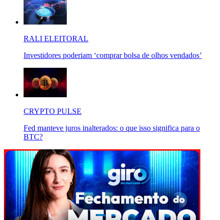
RALI ELEITORAL
Investidores poderiam ‘comprar bolsa de olhos vendados’
CRYPTO PULSE
Fed manteve juros inalterados: o que isso significa para o
BTC?