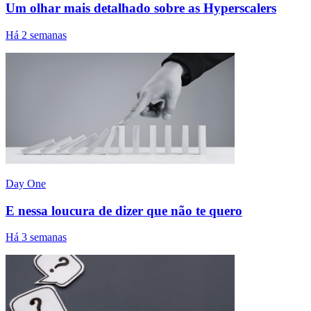
Um olhar mais detalhado sobre as Hyperscalers
Há 2 semanas
Day One
E nessa loucura de dizer que não te quero
Há 3 semanas