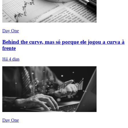
Day One
Behind the curve, mas só porque ele jogou a curva à
frente
Há 4 dias
Day One