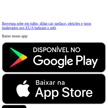
Ibovespa sobe em julho, dólar cai; tarifaço, eleições e juros
inalterados nos EUA balizam o mês
Baixe nosso app: