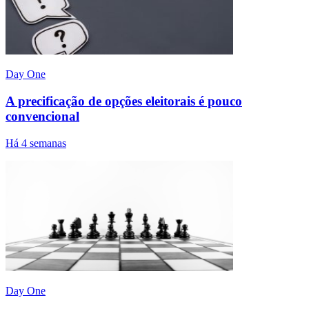
Day One
A precificação de opções eleitorais é pouco
convencional
Há 4 semanas
Day One