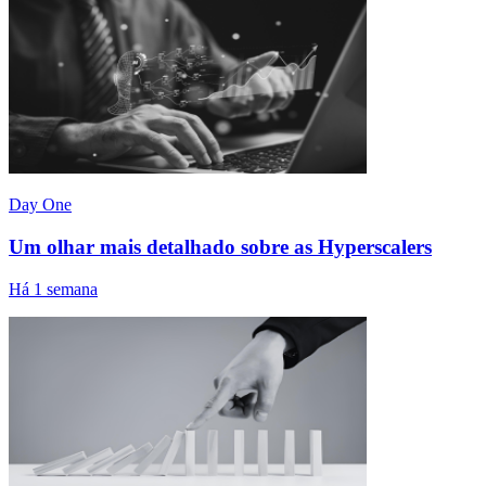
Day One
Um olhar mais detalhado sobre as Hyperscalers
Há 1 semana