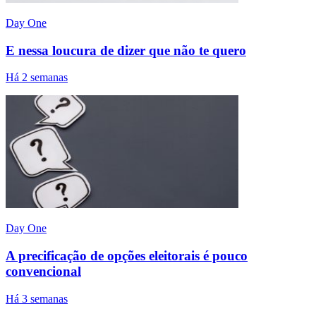
Day One
E nessa loucura de dizer que não te quero
Há 2 semanas
Day One
A precificação de opções eleitorais é pouco
convencional
Há 3 semanas