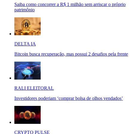
Saiba como concorrer a R$ 1 milhão sem arriscar o próprio
patrimônio
DELTA IA
Bitcoin busca recuperação, mas possui 2 desafios pela frente
RALI ELEITORAL
Investidores poderiam ‘comprar bolsa de olhos vendados’
CRYPTO PULSE