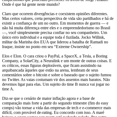
Onde é que há gente neste mundo?
Claro que ocorrem divergências e coexistem opiniões diferentes.
Mas certos valores, certa perspectiva de vida são partilhados e há de
existir a confiança de um no outro. Em momentos de guerra — e
não há muita diferença entre eles e o empreendedorismo no Brasil
—, você simplesmente precisa confiar no seu companheiro. Um
único erro individual e a equipe toda é fuzilada. Jocko Willink,
militar da Marinha dos EUA que liderou a batalha de Ramadi no
Iraque, insiste no ponto em seu “Extreme Ownership”.
Elos e Elon. O cara criou o PayPal, a SpaceX, a Tesla, a Boring
Company, a SolarCity, a Neuralink e um monte de outras coisas. E
os críticos, essas figuras deploráveis, que ficam assistindo na
arquibancada àqueles que estão na arena, lembram de seus
comentários sobre o bitcoin e sobre o baseado que o sujeito fumou
no Twitter. As vaias costumam vir dos assentos mais baratos. Não
devemos ligar para elas. Um sujeito do time B nunca vai jogar no
time A.
Diz-se que o cenário de maior inflação agora e a base de
comparação mais forte a partir do segundo trimestre (fim do easy
comps) vão tornar a vida das empresas de tech e e-commerce mais
difícil, com provável de-rating. Eu concordo com isso. A maré