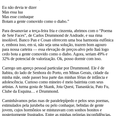
Eu não devia te dizer
Mas essa lua
Mas esse conhaque
Botam a gente comovido como o diabo.”
Para desanuviar a terça-feira fria e cinzenta, abrimos com o “Poema
de Sete Faces”, de Carlos Drummond de Andrade, e sua rima
insolúvel. Banco Pan e Cosan oferecem uma boa harmonia eufônica
e, embora isso, em si, não seja uma solução, trazem bom agouro
para nossa carteira — essa elevação de preços-alvo pelo Itaú logo
cedo bota a gente comovido como o diabo. Agora, seriam 49% e
32% de potencial de valorização. Ok, posso dormir com isso.
Carrego um apreço pessoal particular por Drummond. Ele é de
Itabira, do lado de Senhora do Porto, em Minas Gerais, cidade da
minha mãe, onde passei boa parte das minhas férias de infância e
adolescência. Curioso como mineiro é meio bairrista com seus
artistas. A turma gosta de Skank, Jota Quest, Tianastácia, Pato Fu,
Clube da Esquina… e Drummond.
Caminhávamos pelas ruas de paralelepípedo e pelos seus poemas,
estimulados pela jurubeba ou pelo conhaque, bebidas de gente
jovem, cujos hormônios se misturavam com sonhos bonitos e
posteriormente frustrados. Entre as minhas próprias inconfidências,