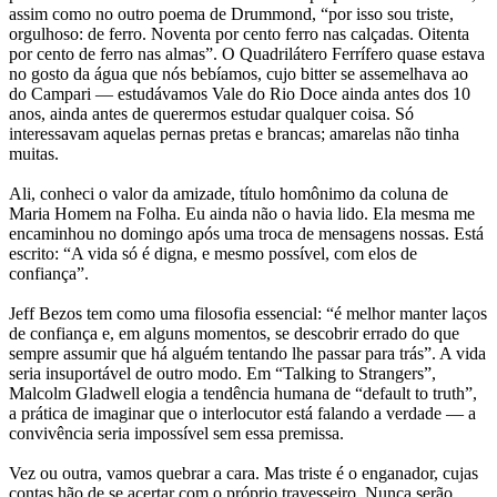
assim como no outro poema de Drummond, “por isso sou triste,
orgulhoso: de ferro. Noventa por cento ferro nas calçadas. Oitenta
por cento de ferro nas almas”. O Quadrilátero Ferrífero quase estava
no gosto da água que nós bebíamos, cujo bitter se assemelhava ao
do Campari — estudávamos Vale do Rio Doce ainda antes dos 10
anos, ainda antes de querermos estudar qualquer coisa. Só
interessavam aquelas pernas pretas e brancas; amarelas não tinha
muitas.
Ali, conheci o valor da amizade, título homônimo da coluna de
Maria Homem na Folha. Eu ainda não o havia lido. Ela mesma me
encaminhou no domingo após uma troca de mensagens nossas. Está
escrito: “A vida só é digna, e mesmo possível, com elos de
confiança”.
Jeff Bezos tem como uma filosofia essencial: “é melhor manter laços
de confiança e, em alguns momentos, se descobrir errado do que
sempre assumir que há alguém tentando lhe passar para trás”. A vida
seria insuportável de outro modo. Em “Talking to Strangers”,
Malcolm Gladwell elogia a tendência humana de “default to truth”,
a prática de imaginar que o interlocutor está falando a verdade — a
convivência seria impossível sem essa premissa.
Vez ou outra, vamos quebrar a cara. Mas triste é o enganador, cujas
contas hão de se acertar com o próprio travesseiro. Nunca serão,