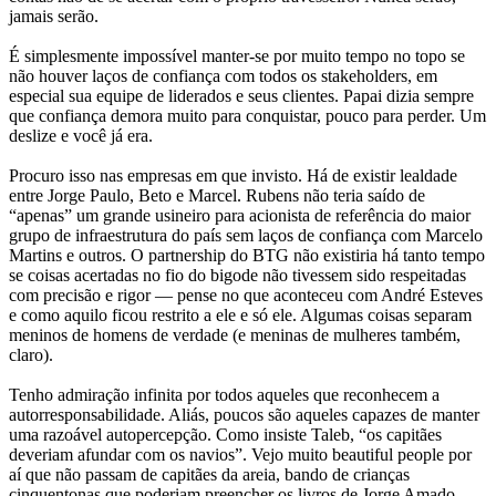
jamais serão.
É simplesmente impossível manter-se por muito tempo no topo se
não houver laços de confiança com todos os stakeholders, em
especial sua equipe de liderados e seus clientes. Papai dizia sempre
que confiança demora muito para conquistar, pouco para perder. Um
deslize e você já era.
Procuro isso nas empresas em que invisto. Há de existir lealdade
entre Jorge Paulo, Beto e Marcel. Rubens não teria saído de
“apenas” um grande usineiro para acionista de referência do maior
grupo de infraestrutura do país sem laços de confiança com Marcelo
Martins e outros. O partnership do BTG não existiria há tanto tempo
se coisas acertadas no fio do bigode não tivessem sido respeitadas
com precisão e rigor — pense no que aconteceu com André Esteves
e como aquilo ficou restrito a ele e só ele. Algumas coisas separam
meninos de homens de verdade (e meninas de mulheres também,
claro).
Tenho admiração infinita por todos aqueles que reconhecem a
autorresponsabilidade. Aliás, poucos são aqueles capazes de manter
uma razoável autopercepção. Como insiste Taleb, “os capitães
deveriam afundar com os navios”. Vejo muito beautiful people por
aí que não passam de capitães da areia, bando de crianças
cinquentonas que poderiam preencher os livros de Jorge Amado.