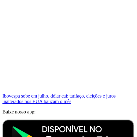
Ibovespa sobe em julho, dólar cai; tarifaço, eleições e juros
inalterados nos EUA balizam o mês
Baixe nosso app: