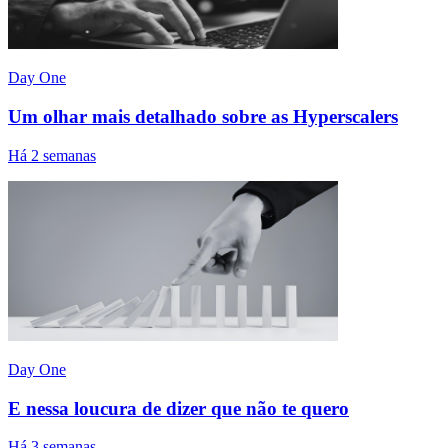
Day One
Um olhar mais detalhado sobre as Hyperscalers
Há 2 semanas
Day One
E nessa loucura de dizer que não te quero
Há 3 semanas