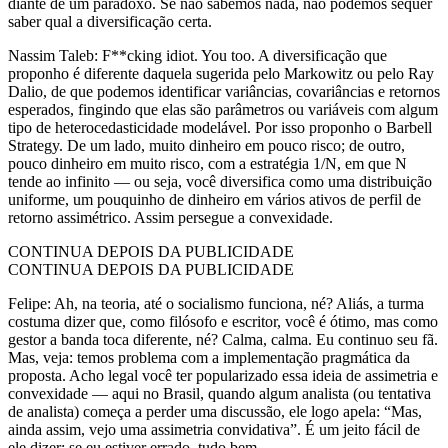
diante de um paradoxo. Se não sabemos nada, não podemos sequer
saber qual a diversificação certa.
Nassim Taleb: F**cking idiot. You too. A diversificação que
proponho é diferente daquela sugerida pelo Markowitz ou pelo Ray
Dalio, de que podemos identificar variâncias, covariâncias e retornos
esperados, fingindo que elas são parâmetros ou variáveis com algum
tipo de heterocedasticidade modelável. Por isso proponho o Barbell
Strategy. De um lado, muito dinheiro em pouco risco; de outro,
pouco dinheiro em muito risco, com a estratégia 1/N, em que N
tende ao infinito — ou seja, você diversifica como uma distribuição
uniforme, um pouquinho de dinheiro em vários ativos de perfil de
retorno assimétrico. Assim persegue a convexidade.
CONTINUA DEPOIS DA PUBLICIDADE
CONTINUA DEPOIS DA PUBLICIDADE
Felipe: Ah, na teoria, até o socialismo funciona, né? Aliás, a turma
costuma dizer que, como filósofo e escritor, você é ótimo, mas como
gestor a banda toca diferente, né? Calma, calma. Eu continuo seu fã.
Mas, veja: temos problema com a implementação pragmática da
proposta. Acho legal você ter popularizado essa ideia de assimetria e
convexidade — aqui no Brasil, quando algum analista (ou tentativa
de analista) começa a perder uma discussão, ele logo apela: “Mas,
ainda assim, vejo uma assimetria convidativa”. É um jeito fácil de
ele dizer: se eu estiver errado, tudo bem.