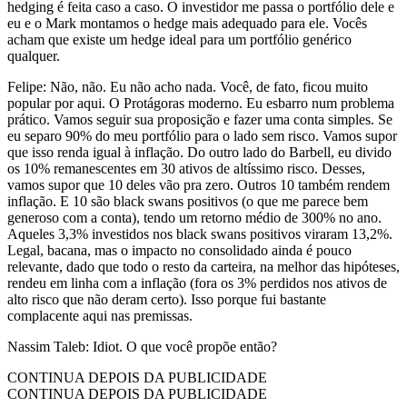
hedging é feita caso a caso. O investidor me passa o portfólio dele e
eu e o Mark montamos o hedge mais adequado para ele. Vocês
acham que existe um hedge ideal para um portfólio genérico
qualquer.
Felipe: Não, não. Eu não acho nada. Você, de fato, ficou muito
popular por aqui. O Protágoras moderno. Eu esbarro num problema
prático. Vamos seguir sua proposição e fazer uma conta simples. Se
eu separo 90% do meu portfólio para o lado sem risco. Vamos supor
que isso renda igual à inflação. Do outro lado do Barbell, eu divido
os 10% remanescentes em 30 ativos de altíssimo risco. Desses,
vamos supor que 10 deles vão pra zero. Outros 10 também rendem
inflação. E 10 são black swans positivos (o que me parece bem
generoso com a conta), tendo um retorno médio de 300% no ano.
Aqueles 3,3% investidos nos black swans positivos viraram 13,2%.
Legal, bacana, mas o impacto no consolidado ainda é pouco
relevante, dado que todo o resto da carteira, na melhor das hipóteses,
rendeu em linha com a inflação (fora os 3% perdidos nos ativos de
alto risco que não deram certo). Isso porque fui bastante
complacente aqui nas premissas.
Nassim Taleb: Idiot. O que você propõe então?
CONTINUA DEPOIS DA PUBLICIDADE
CONTINUA DEPOIS DA PUBLICIDADE