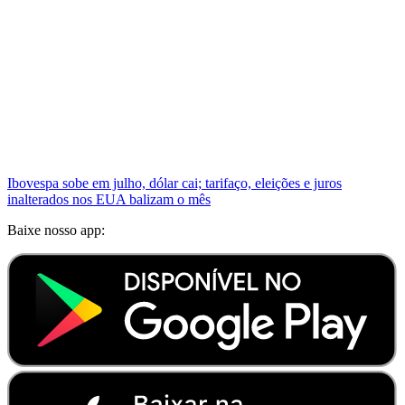
Ibovespa sobe em julho, dólar cai; tarifaço, eleições e juros
inalterados nos EUA balizam o mês
Baixe nosso app: