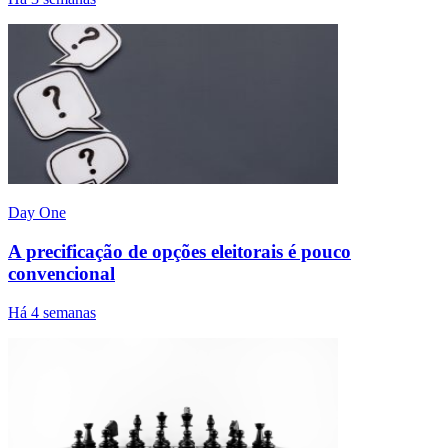
Day One
A precificação de opções eleitorais é pouco
convencional
Há 4 semanas