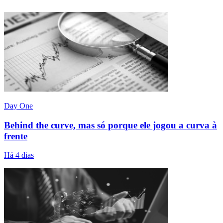
Day One
Behind the curve, mas só porque ele jogou a curva à
frente
Há 4 dias