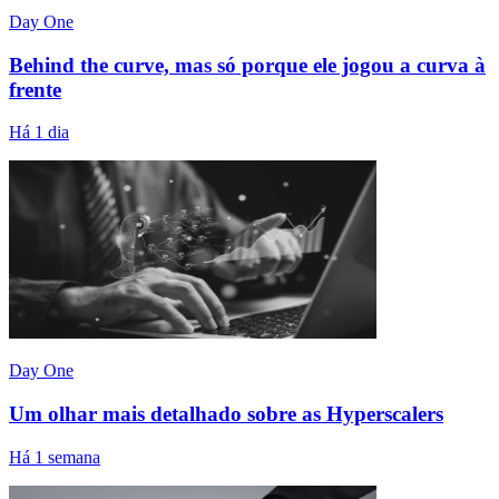
Day One
Behind the curve, mas só porque ele jogou a curva à
frente
Há 1 dia
Day One
Um olhar mais detalhado sobre as Hyperscalers
Há 1 semana