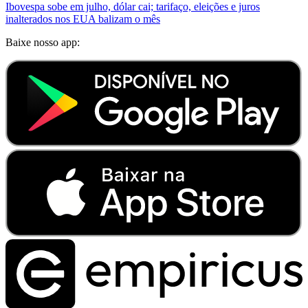
Ibovespa sobe em julho, dólar cai; tarifaço, eleições e juros
inalterados nos EUA balizam o mês
Baixe nosso app: