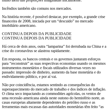
muito além das proporções imaginadas inicialmente.
Incêndios também são comuns nos mercados.
Na história recente, é possível destacar, por exemplo, a grande crise
financeira de 2008, iniciada por um “descuido” no mercado
imobiliário americano.
CONTINUA DEPOIS DA PUBLICIDADE
CONTINUA DEPOIS DA PUBLICIDADE
Há cerca de dois anos, outra “lamparina” foi derrubada na China e a
crise do coronavírus se alastrou rapidamente.
Em resposta, os bancos centrais e os governos juntaram esforços
para “reconstruir” as suas respectivas economias usando os mesmos
instrumentos monetários e fiscais utilizados diversas vezes no
passado: impressão de dinheiro, aumento da base monetária e do
endividamento público, e por aí vai.
Não por coincidência, estamos sentindo as consequências do
superaquecimento do mercado de trabalho e dos índices de inflação.
O clima seco impactando as commodities agrícolas, os ventos de
uma recessão americana ainda neste outono do hemisfério norte, as
casas europeias altamente dependentes do petróleo russo e as
ferramentas mais escassas das autoridades monetárias têm feito “as