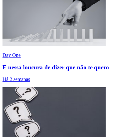
Day One
E nessa loucura de dizer que não te quero
Há 2 semanas