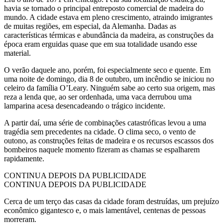
havia se tornado o principal entreposto comercial de madeira do
mundo. A cidade estava em pleno crescimento, atraindo imigrantes
de muitas regiões, em especial, da Alemanha. Dadas as
características térmicas e abundância da madeira, as construções da
época eram erguidas quase que em sua totalidade usando esse
material.
O verão daquele ano, porém, foi especialmente seco e quente. Em
uma noite de domingo, dia 8 de outubro, um incêndio se iniciou no
celeiro da família O’Leary. Ninguém sabe ao certo sua origem, mas
reza a lenda que, ao ser ordenhada, uma vaca derrubou uma
lamparina acesa desencadeando o trágico incidente.
A partir daí, uma série de combinações catastróficas levou a uma
tragédia sem precedentes na cidade. O clima seco, o vento de
outono, as construções feitas de madeira e os recursos escassos dos
bombeiros naquele momento fizeram as chamas se espalharem
rapidamente.
CONTINUA DEPOIS DA PUBLICIDADE
CONTINUA DEPOIS DA PUBLICIDADE
Cerca de um terço das casas da cidade foram destruídas, um prejuízo
econômico gigantesco e, o mais lamentável, centenas de pessoas
morreram.