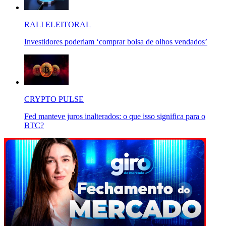
RALI ELEITORAL
Investidores poderiam ‘comprar bolsa de olhos vendados’
CRYPTO PULSE
Fed manteve juros inalterados: o que isso significa para o
BTC?