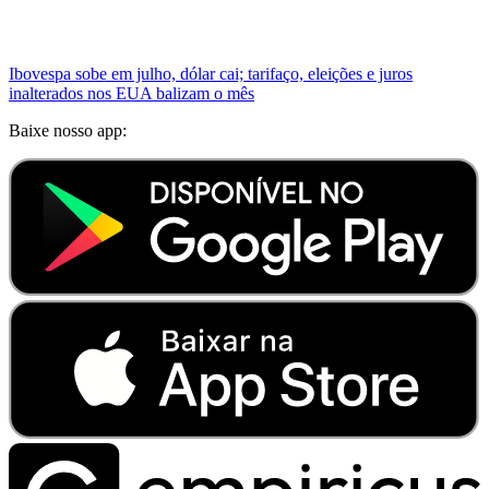
Ibovespa sobe em julho, dólar cai; tarifaço, eleições e juros
inalterados nos EUA balizam o mês
Baixe nosso app: