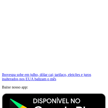
Ibovespa sobe em julho, dólar cai; tarifaço, eleições e juros
inalterados nos EUA balizam o mês
Baixe nosso app: