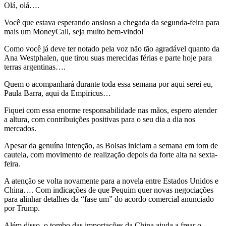
Olá, olá….
Você que estava esperando ansioso a chegada da segunda-feira para
mais um MoneyCall, seja muito bem-vindo!
Como você já deve ter notado pela voz não tão agradável quanto da
Ana Westphalen, que tirou suas merecidas férias e parte hoje para
terras argentinas….
Quem o acompanhará durante toda essa semana por aqui serei eu,
Paula Barra, aqui da Empiricus…
Fiquei com essa enorme responsabilidade nas mãos, espero atender
a altura, com contribuições positivas para o seu dia a dia nos
mercados.
Apesar da genuína intenção, as Bolsas iniciam a semana em tom de
cautela, com movimento de realização depois da forte alta na sexta-
feira.
A atenção se volta novamente para a novela entre Estados Unidos e
China…. Com indicações de que Pequim quer novas negociações
para alinhar detalhes da “fase um” do acordo comercial anunciado
por Trump.
Além disso, o tombo das importações da China ajuda a frear o