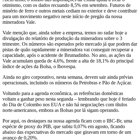
otimismo, com os dados recuando 8,5% em setembro. Futuros de
minério de ferro e outros metais cediam no exterior e deve contribuir
para um movimento negativo neste início de pregão da nossa
mineradora Vale.
Vale menção que, ainda sobre a empresa, temos no radar hoje a
divulgação do relatório de produção da mineradora sobre o 3
trimestre. Os números são esperados pelo mercado já que podem dar
pistas de quão rapidamente a mineradora vai conseguir recuperar a
capacidade, após o acidente de Brumadinho. No ano, as ações da
Vale acumulam queda de 4,6%, frente a alta de 18,1% do principal
índice de ações da Bolsa, o Ibovespa.
Ainda no giro corporativo, nesta semana, devem sair ainda prévias
operacionais, incluindo os números da Petrobras e Pão de Açúcar.
Voltando para a agenda econômica, as referências domésticas
voltam a ganhar peso nesta segunda – lembrando que hoje é feriado
do Dia de Colombo nos EUA e não há negociações com títulos
norte-americanos, embora as Bolsas por lá sigam operando.
Por aqui, os destaques na nossa agenda ficam com o IBC-Br, uma
espécie de proxy do PIB, que subiu 0,07% em agosto, ficando
abaixo das expectativas do mercado que giravam em torno de um
avanço de 0,20%.