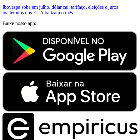
Ibovespa sobe em julho, dólar cai; tarifaço, eleições e juros
inalterados nos EUA balizam o mês
Baixe nosso app: