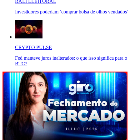
RALI ELEITORAL
Investidores poderiam ‘comprar bolsa de olhos vendados’
CRYPTO PULSE
Fed manteve juros inalterados: o que isso significa para o
BTC?