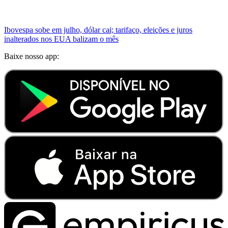
Ibovespa sobe em julho, dólar cai; tarifaço, eleições e juros
inalterados nos EUA balizam o mês
Baixe nosso app: