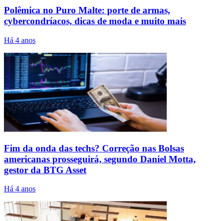
Polêmica no Puro Malte: porte de armas,
cybercondríacos, dicas de moda e muito mais
Há 4 anos
Fim da onda das techs? Correção nas Bolsas
americanas prosseguirá, segundo Daniel Motta,
gestor da BTG Asset
Há 4 anos