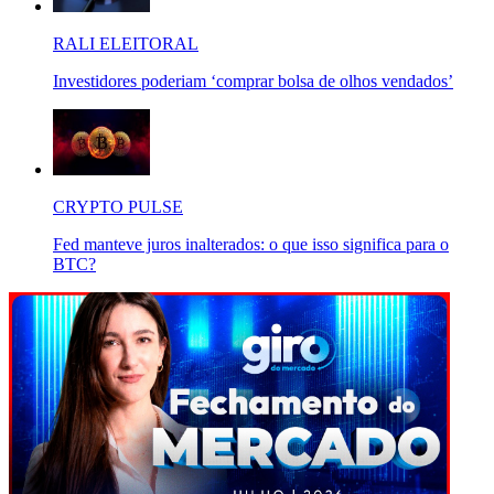
RALI ELEITORAL
Investidores poderiam ‘comprar bolsa de olhos vendados’
CRYPTO PULSE
Fed manteve juros inalterados: o que isso significa para o
BTC?