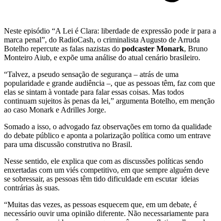
Neste episódio “A Lei é Clara: liberdade de expressão pode ir para a
marca penal”, do RadioCash, o criminalista Augusto de Arruda
Botelho repercute as falas nazistas do
podcaster Monark
, Bruno
Monteiro Aiub, e expõe uma análise do atual cenário brasileiro.
“Talvez, a pseudo sensação de segurança – atrás de uma
popularidade e grande audiência –, que as pessoas têm, faz com que
elas se sintam à vontade para falar essas coisas. Mas todos
continuam sujeitos às penas da lei,” argumenta Botelho, em menção
ao caso Monark e Adrilles Jorge.
Somado a isso, o advogado faz observações em torno da qualidade
do debate público e aponta a polarização política como um entrave
para uma discussão construtiva no Brasil.
Nesse sentido, ele explica que com as discussões políticas sendo
enxertadas com um viés competitivo, em que sempre alguém deve
se sobressair, as pessoas têm tido dificuldade em escutar ideias
contrárias às suas.
“Muitas das vezes, as pessoas esquecem que, em um debate, é
necessário ouvir uma opinião diferente. Não necessariamente para