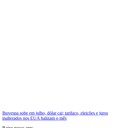
Ibovespa sobe em julho, dólar cai; tarifaço, eleições e juros
inalterados nos EUA balizam o mês
Baixe nosso app: