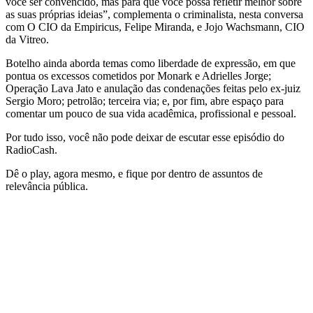
você ser convencido, mas para que você possa refletir melhor sobre
as suas próprias ideias”, complementa o criminalista, nesta conversa
com O CIO da Empiricus, Felipe Miranda, e Jojo Wachsmann, CIO
da Vitreo.
Botelho ainda aborda temas como liberdade de expressão, em que
pontua os excessos cometidos por Monark e Adrielles Jorge;
Operação Lava Jato e anulação das condenações feitas pelo ex-juiz
Sergio Moro; petrolão; terceira via; e, por fim, abre espaço para
comentar um pouco de sua vida acadêmica, profissional e pessoal.
Por tudo isso, você não pode deixar de escutar esse episódio do
RadioCash.
Dê o play, agora mesmo, e fique por dentro de assuntos de
relevância pública.