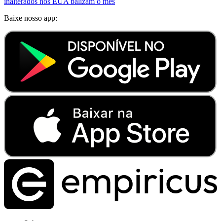
inalterados nos EUA balizam o mês
Baixe nosso app: