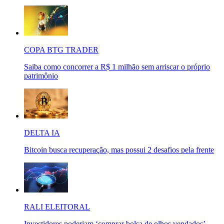
COPA BTG TRADER
Saiba como concorrer a R$ 1 milhão sem arriscar o próprio
patrimônio
DELTA IA
Bitcoin busca recuperação, mas possui 2 desafios pela frente
RALI ELEITORAL
Investidores poderiam ‘comprar bolsa de olhos vendados’