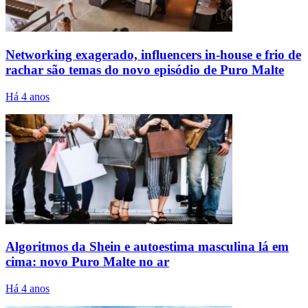
Networking exagerado, influencers in-house e frio de
rachar são temas do novo episódio de Puro Malte
Há 4 anos
Algoritmos da Shein e autoestima masculina lá em
cima: novo Puro Malte no ar
Há 4 anos