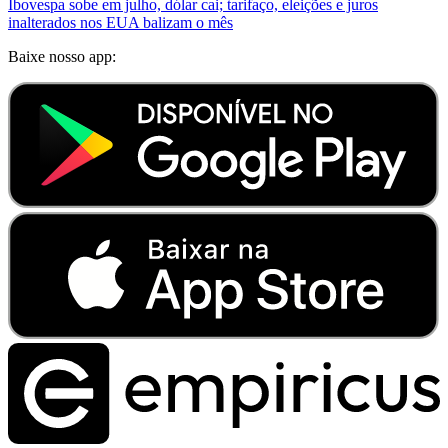
Ibovespa sobe em julho, dólar cai; tarifaço, eleições e juros
inalterados nos EUA balizam o mês
Baixe nosso app: