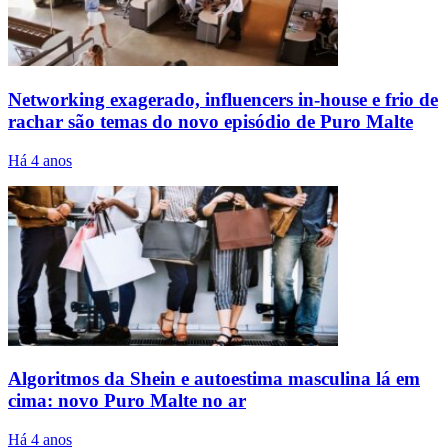
Networking exagerado, influencers in-house e frio de
rachar são temas do novo episódio de Puro Malte
Há 4 anos
Algoritmos da Shein e autoestima masculina lá em
cima: novo Puro Malte no ar
Há 4 anos