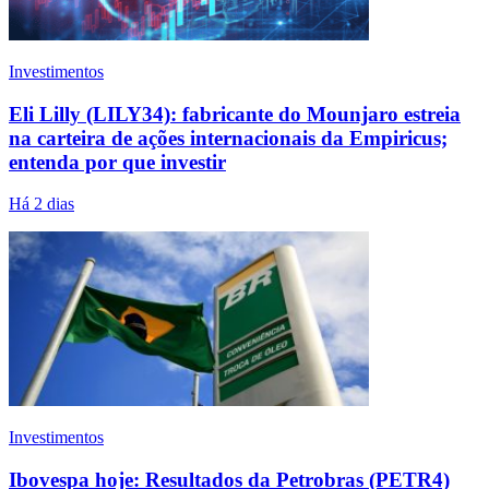
Investimentos
Eli Lilly (LILY34): fabricante do Mounjaro estreia
na carteira de ações internacionais da Empiricus;
entenda por que investir
Há 2 dias
Investimentos
Ibovespa hoje: Resultados da Petrobras (PETR4)