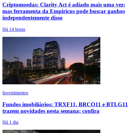
Criptomoedas: Clarity Act é adiado mais uma vez;
mas ferramenta da Empiricus pode buscar ganhos
independentemente disso
Há 14 horas
Investimentos
Fundos imobiliários: TRXF11, BRCO11 e BTLG11
trazem novidades nesta semana; confira
Há 1 dia