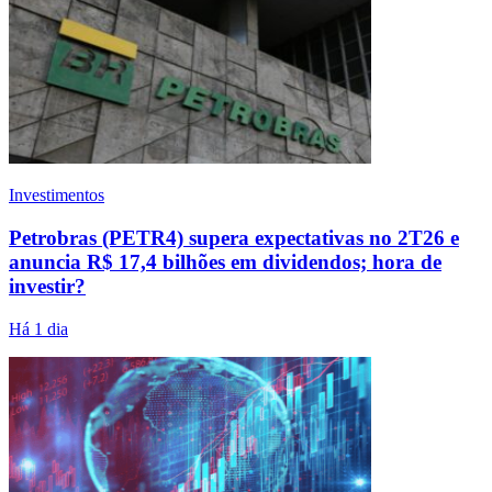
Investimentos
Petrobras (PETR4) supera expectativas no 2T26 e
anuncia R$ 17,4 bilhões em dividendos; hora de
investir?
Há 1 dia