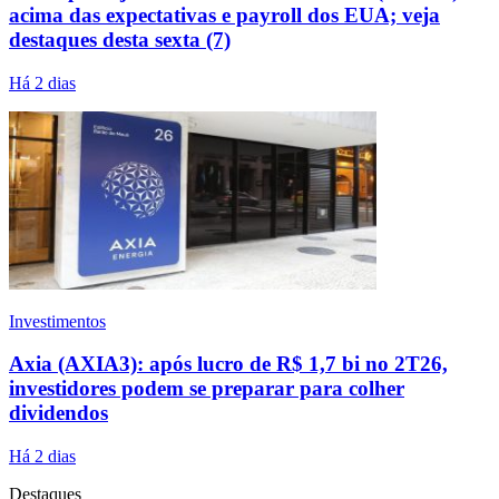
acima das expectativas e payroll dos EUA; veja
destaques desta sexta (7)
Há 2 dias
Investimentos
Axia (AXIA3): após lucro de R$ 1,7 bi no 2T26,
investidores podem se preparar para colher
dividendos
Há 2 dias
Destaques