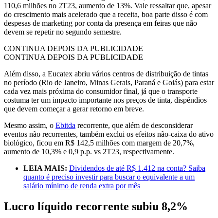
110,6 milhões no 2T23, aumento de 13%. Vale ressaltar que, apesar
do crescimento mais acelerado que a receita, boa parte disso é com
despesas de marketing por conta da presença em feiras que não
devem se repetir no segundo semestre.
CONTINUA DEPOIS DA PUBLICIDADE
CONTINUA DEPOIS DA PUBLICIDADE
Além disso, a Eucatex abriu vários centros de distribuição de tintas
no período (Rio de Janeiro, Minas Gerais, Paraná e Goiás) para estar
cada vez mais próxima do consumidor final, já que o transporte
costuma ter um impacto importante nos preços de tinta, dispêndios
que devem começar a gerar retorno em breve.
Mesmo assim, o
Ebitda
recorrente, que além de desconsiderar
eventos não recorrentes, também exclui os efeitos não-caixa do ativo
biológico, ficou em R$ 142,5 milhões com margem de 20,7%,
aumento de 10,3% e 0,9 p.p. vs 2T23, respectivamente.
LEIA MAIS:
Dividendos de até R$ 1.412 na conta? Saiba
quanto é preciso investir para buscar o equivalente a um
salário mínimo de renda extra por mês
Lucro líquido recorrente subiu 8,2%