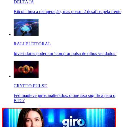
DELTA IA
Bitcoin busca recuperação, mas possui 2 desafios pela frente
RALI ELEITORAL
Investidores poderiam ‘comprar bolsa de olhos vendados’
CRYPTO PULSE
Fed manteve juros inalterados: o que isso significa para o
BTC?