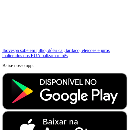
Ibovespa sobe em julho, dólar cai; tarifaço, eleições e juros
inalterados nos EUA balizam o mês
Baixe nosso app: