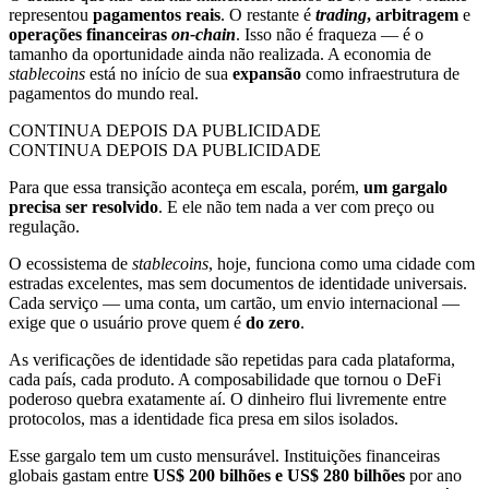
representou
pagamentos reais
. O restante é
trading
, arbitragem
e
operações financeiras
on-chain
. Isso não é fraqueza — é o
tamanho da oportunidade ainda não realizada. A economia de
stablecoins
está no início de sua
expansão
como infraestrutura de
pagamentos do mundo real.
CONTINUA DEPOIS DA PUBLICIDADE
CONTINUA DEPOIS DA PUBLICIDADE
Para que essa transição aconteça em escala, porém,
um gargalo
precisa ser resolvido
. E ele não tem nada a ver com preço ou
regulação.
O ecossistema de
stablecoins
, hoje, funciona como uma cidade com
estradas excelentes, mas sem documentos de identidade universais.
Cada serviço — uma conta, um cartão, um envio internacional —
exige que o usuário prove quem é
do zero
.
As verificações de identidade são repetidas para cada plataforma,
cada país, cada produto. A composabilidade que tornou o DeFi
poderoso quebra exatamente aí. O dinheiro flui livremente entre
protocolos, mas a identidade fica presa em silos isolados.
Esse gargalo tem um custo mensurável. Instituições financeiras
globais gastam entre
US$ 200 bilhões e US$ 280 bilhões
por ano