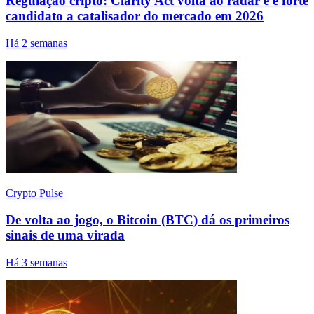
Regulação cripto: Clarity Act volta ao radar e é forte
candidato a catalisador do mercado em 2026
Há 2 semanas
Crypto Pulse
De volta ao jogo, o Bitcoin (BTC) dá os primeiros
sinais de uma virada
Há 3 semanas