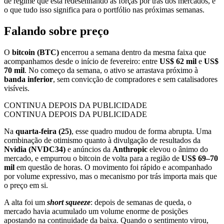
de regime que está redesenhando as forças por trás dos mercados, e
o que tudo isso significa para o portfólio nas próximas semanas.
Falando sobre preço
O
bitcoin (BTC)
encerrou a semana dentro da mesma faixa que
acompanhamos desde o início de fevereiro: entre
US$ 62 mil
e
US$
70 mil
. No começo da semana, o ativo se arrastava próximo à
banda inferior
, sem convicção de compradores e sem catalisadores
visíveis.
CONTINUA DEPOIS DA PUBLICIDADE
CONTINUA DEPOIS DA PUBLICIDADE
Na
quarta-feira (25)
, esse quadro mudou de forma abrupta. Uma
combinação de otimismo quanto à divulgação de resultados da
Nvidia (NVDC34)
e anúncios da
Anthropic
elevou o ânimo do
mercado, e empurrou o bitcoin de volta para a região de
US$ 69–70
mil
em questão de horas. O movimento foi rápido e acompanhado
por volume expressivo, mas o mecanismo por trás importa mais que
o preço em si.
A alta foi um
short squeeze
: depois de semanas de queda, o
mercado havia acumulado um volume enorme de posições
apostando na continuidade da baixa. Quando o sentimento virou,