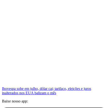
Ibovespa sobe em julho, dólar cai; tarifaço, eleições e juros
inalterados nos EUA balizam o mês
Baixe nosso app: