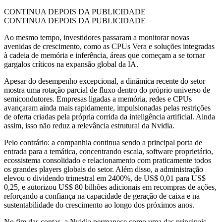
CONTINUA DEPOIS DA PUBLICIDADE
CONTINUA DEPOIS DA PUBLICIDADE
Ao mesmo tempo, investidores passaram a monitorar novas
avenidas de crescimento, como as CPUs Vera e soluções integradas
à cadeia de memória e inferência, áreas que começam a se tornar
gargalos críticos na expansão global da IA.
Apesar do desempenho excepcional, a dinâmica recente do setor
mostra uma rotação parcial de fluxo dentro do próprio universo de
semicondutores. Empresas ligadas a memória, redes e CPUs
avançaram ainda mais rapidamente, impulsionadas pelas restrições
de oferta criadas pela própria corrida da inteligência artificial. Ainda
assim, isso não reduz a relevância estrutural da Nvidia.
Pelo contrário: a companhia continua sendo a principal porta de
entrada para a temática, concentrando escala, software proprietário,
ecossistema consolidado e relacionamento com praticamente todos
os grandes players globais do setor. Além disso, a administração
elevou o dividendo trimestral em 2400%, de US$ 0,01 para US$
0,25, e autorizou US$ 80 bilhões adicionais em recompras de ações,
reforçando a confiança na capacidade de geração de caixa e na
sustentabilidade do crescimento ao longo dos próximos anos.
No fim das contas, a Nvidia permanece como uma das principais