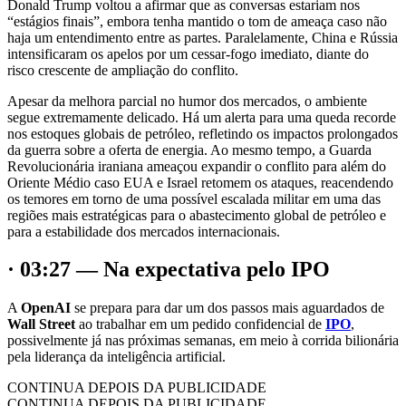
Donald Trump voltou a afirmar que as conversas estariam nos
“estágios finais”, embora tenha mantido o tom de ameaça caso não
haja um entendimento entre as partes. Paralelamente, China e Rússia
intensificaram os apelos por um cessar-fogo imediato, diante do
risco crescente de ampliação do conflito.
Apesar da melhora parcial no humor dos mercados, o ambiente
segue extremamente delicado. Há um alerta para uma queda recorde
nos estoques globais de petróleo, refletindo os impactos prolongados
da guerra sobre a oferta de energia. Ao mesmo tempo, a Guarda
Revolucionária iraniana ameaçou expandir o conflito para além do
Oriente Médio caso EUA e Israel retomem os ataques, reacendendo
os temores em torno de uma possível escalada militar em uma das
regiões mais estratégicas para o abastecimento global de petróleo e
para a estabilidade dos mercados internacionais.
· 03:27 — Na expectativa pelo IPO
A
OpenAI
se prepara para dar um dos passos mais aguardados de
Wall Street
ao trabalhar em um pedido confidencial de
IPO
,
possivelmente já nas próximas semanas, em meio à corrida bilionária
pela liderança da inteligência artificial.
CONTINUA DEPOIS DA PUBLICIDADE
CONTINUA DEPOIS DA PUBLICIDADE