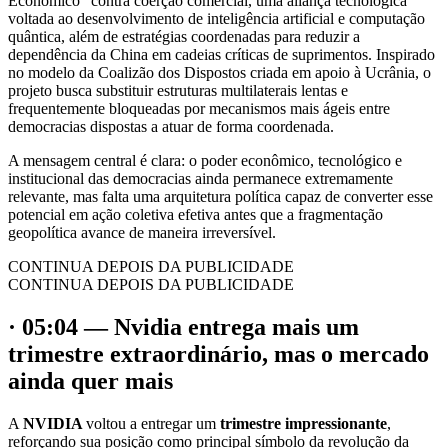
Econômico” contra coerção comercial, uma aliança tecnológica
voltada ao desenvolvimento de inteligência artificial e computação
quântica, além de estratégias coordenadas para reduzir a
dependência da China em cadeias críticas de suprimentos. Inspirado
no modelo da Coalizão dos Dispostos criada em apoio à Ucrânia, o
projeto busca substituir estruturas multilaterais lentas e
frequentemente bloqueadas por mecanismos mais ágeis entre
democracias dispostas a atuar de forma coordenada.
A mensagem central é clara: o poder econômico, tecnológico e
institucional das democracias ainda permanece extremamente
relevante, mas falta uma arquitetura política capaz de converter esse
potencial em ação coletiva efetiva antes que a fragmentação
geopolítica avance de maneira irreversível.
CONTINUA DEPOIS DA PUBLICIDADE
CONTINUA DEPOIS DA PUBLICIDADE
· 05:04 — Nvidia entrega mais um
trimestre extraordinário, mas o mercado
ainda quer mais
A
NVIDIA
voltou a entregar um
trimestre impressionante
,
reforçando sua posição como principal símbolo da revolução da