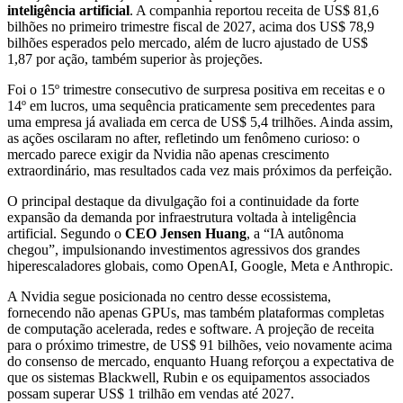
inteligência artificial
. A companhia reportou receita de US$ 81,6
bilhões no primeiro trimestre fiscal de 2027, acima dos US$ 78,9
bilhões esperados pelo mercado, além de lucro ajustado de US$
1,87 por ação, também superior às projeções.
Foi o 15º trimestre consecutivo de surpresa positiva em receitas e o
14º em lucros, uma sequência praticamente sem precedentes para
uma empresa já avaliada em cerca de US$ 5,4 trilhões. Ainda assim,
as ações oscilaram no after, refletindo um fenômeno curioso: o
mercado parece exigir da Nvidia não apenas crescimento
extraordinário, mas resultados cada vez mais próximos da perfeição.
O principal destaque da divulgação foi a continuidade da forte
expansão da demanda por infraestrutura voltada à inteligência
artificial. Segundo o
CEO Jensen Huang
, a “IA autônoma
chegou”, impulsionando investimentos agressivos dos grandes
hiperescaladores globais, como OpenAI, Google, Meta e Anthropic.
A Nvidia segue posicionada no centro desse ecossistema,
fornecendo não apenas GPUs, mas também plataformas completas
de computação acelerada, redes e software. A projeção de receita
para o próximo trimestre, de US$ 91 bilhões, veio novamente acima
do consenso de mercado, enquanto Huang reforçou a expectativa de
que os sistemas Blackwell, Rubin e os equipamentos associados
possam superar US$ 1 trilhão em vendas até 2027.