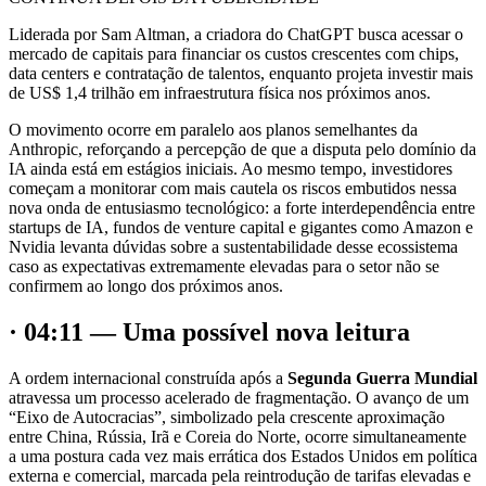
Liderada por Sam Altman, a criadora do ChatGPT busca acessar o
mercado de capitais para financiar os custos crescentes com chips,
data centers e contratação de talentos, enquanto projeta investir mais
de US$ 1,4 trilhão em infraestrutura física nos próximos anos.
O movimento ocorre em paralelo aos planos semelhantes da
Anthropic, reforçando a percepção de que a disputa pelo domínio da
IA ainda está em estágios iniciais. Ao mesmo tempo, investidores
começam a monitorar com mais cautela os riscos embutidos nessa
nova onda de entusiasmo tecnológico: a forte interdependência entre
startups de IA, fundos de venture capital e gigantes como Amazon e
Nvidia levanta dúvidas sobre a sustentabilidade desse ecossistema
caso as expectativas extremamente elevadas para o setor não se
confirmem ao longo dos próximos anos.
· 04:11 — Uma possível nova leitura
A ordem internacional construída após a
Segunda Guerra Mundial
atravessa um processo acelerado de fragmentação. O avanço de um
“Eixo de Autocracias”, simbolizado pela crescente aproximação
entre China, Rússia, Irã e Coreia do Norte, ocorre simultaneamente
a uma postura cada vez mais errática dos Estados Unidos em política
externa e comercial, marcada pela reintrodução de tarifas elevadas e