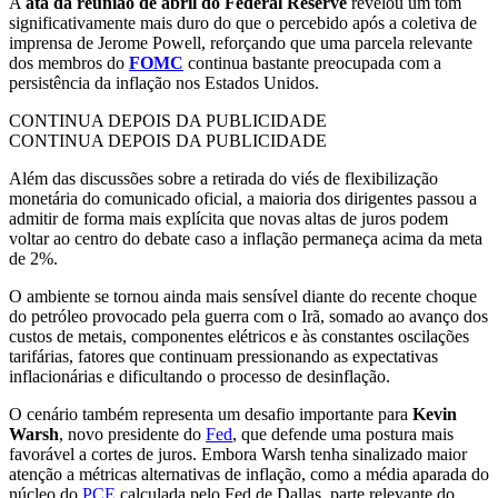
A
ata da reunião de abril do Federal Reserve
revelou um tom
significativamente mais duro do que o percebido após a coletiva de
imprensa de Jerome Powell, reforçando que uma parcela relevante
dos membros do
FOMC
continua bastante preocupada com a
persistência da inflação nos Estados Unidos.
CONTINUA DEPOIS DA PUBLICIDADE
CONTINUA DEPOIS DA PUBLICIDADE
Além das discussões sobre a retirada do viés de flexibilização
monetária do comunicado oficial, a maioria dos dirigentes passou a
admitir de forma mais explícita que novas altas de juros podem
voltar ao centro do debate caso a inflação permaneça acima da meta
de 2%.
O ambiente se tornou ainda mais sensível diante do recente choque
do petróleo provocado pela guerra com o Irã, somado ao avanço dos
custos de metais, componentes elétricos e às constantes oscilações
tarifárias, fatores que continuam pressionando as expectativas
inflacionárias e dificultando o processo de desinflação.
O cenário também representa um desafio importante para
Kevin
Warsh
, novo presidente do
Fed
, que defende uma postura mais
favorável a cortes de juros. Embora Warsh tenha sinalizado maior
atenção a métricas alternativas de inflação, como a média aparada do
núcleo do
PCE
calculada pelo Fed de Dallas, parte relevante do