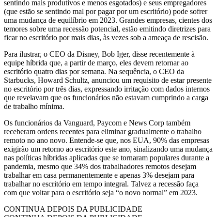
sentindo mais produtivos e menos esgotados) e seus empregadores
(que estão se sentindo mal por pagar por um escritório) pode sofrer
uma mudança de equilíbrio em 2023. Grandes empresas, cientes dos
temores sobre uma recessão potencial, estão emitindo diretrizes para
ficar no escritório por mais dias, às vezes sob a ameaça de rescisão.
Para ilustrar, o CEO da Disney, Bob Iger, disse recentemente à
equipe híbrida que, a partir de março, eles devem retornar ao
escritório quatro dias por semana. Na sequência, o CEO da
Starbucks, Howard Schultz, anunciou um requisito de estar presente
no escritório por três dias, expressando irritação com dados internos
que revelavam que os funcionários não estavam cumprindo a carga
de trabalho mínima.
Os funcionários da Vanguard, Paycom e News Corp também
receberam ordens recentes para eliminar gradualmente o trabalho
remoto no ano novo. Entende-se que, nos EUA, 90% das empresas
exigirão um retorno ao escritório este ano, sinalizando uma mudança
nas políticas híbridas aplicadas que se tornaram populares durante a
pandemia, mesmo que 34% dos trabalhadores remotos desejam
trabalhar em casa permanentemente e apenas 3% desejam para
trabalhar no escritório em tempo integral. Talvez a recessão faça
com que voltar para o escritório seja “o novo normal” em 2023.
CONTINUA DEPOIS DA PUBLICIDADE