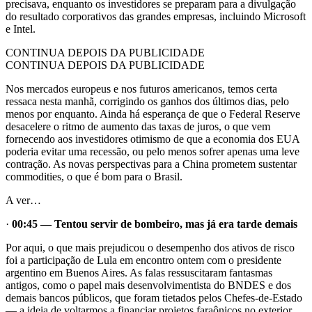
precisava, enquanto os investidores se preparam para a divulgação
do resultado corporativos das grandes empresas, incluindo Microsoft
e Intel.
CONTINUA DEPOIS DA PUBLICIDADE
CONTINUA DEPOIS DA PUBLICIDADE
Nos mercados europeus e nos futuros americanos, temos certa
ressaca nesta manhã, corrigindo os ganhos dos últimos dias, pelo
menos por enquanto. Ainda há esperança de que o Federal Reserve
desacelere o ritmo de aumento das taxas de juros, o que vem
fornecendo aos investidores otimismo de que a economia dos EUA
poderia evitar uma recessão, ou pelo menos sofrer apenas uma leve
contração. As novas perspectivas para a China prometem sustentar
commodities, o que é bom para o Brasil.
A ver…
·
00:45
— Tentou servir de bombeiro, mas já era tarde demais
Por aqui, o que mais prejudicou o desempenho dos ativos de risco
foi a participação de Lula em encontro ontem com o presidente
argentino em Buenos Aires. As falas ressuscitaram fantasmas
antigos, como o papel mais desenvolvimentista do BNDES e dos
demais bancos públicos, que foram tietados pelos Chefes-de-Estado
— a ideia de voltarmos a financiar projetos faraônicos no exterior