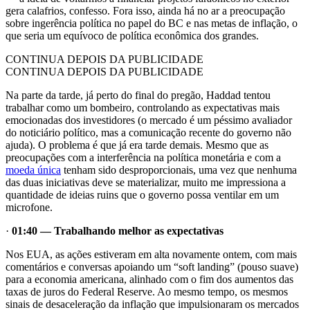
gera calafrios, confesso. Fora isso, ainda há no ar a preocupação
sobre ingerência política no papel do BC e nas metas de inflação, o
que seria um equívoco de política econômica dos grandes.
CONTINUA DEPOIS DA PUBLICIDADE
CONTINUA DEPOIS DA PUBLICIDADE
Na parte da tarde, já perto do final do pregão, Haddad tentou
trabalhar como um bombeiro, controlando as expectativas mais
emocionadas dos investidores (o mercado é um péssimo avaliador
do noticiário político, mas a comunicação recente do governo não
ajuda). O problema é que já era tarde demais. Mesmo que as
preocupações com a interferência na política monetária e com a
moeda única
tenham sido desproporcionais, uma vez que nenhuma
das duas iniciativas deve se materializar, muito me impressiona a
quantidade de ideias ruins que o governo possa ventilar em um
microfone.
·
01:40
— Trabalhando melhor as expectativas
Nos EUA, as ações estiveram em alta novamente ontem, com mais
comentários e conversas apoiando um “soft landing” (pouso suave)
para a economia americana, alinhado com o fim dos aumentos das
taxas de juros do Federal Reserve. Ao mesmo tempo, os mesmos
sinais de desaceleração da inflação que impulsionaram os mercados